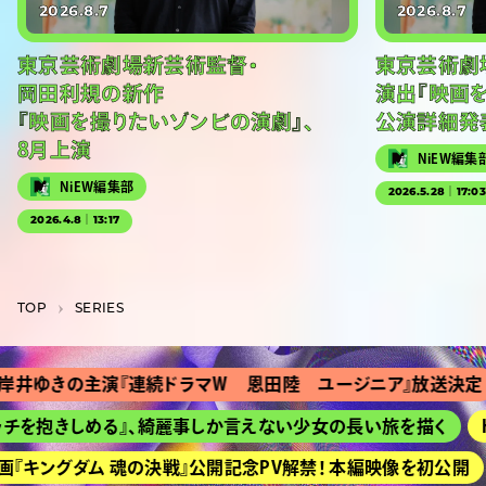
2026.8.7
2026.8.7
東京芸術劇場新芸術監督・
東京芸術劇
岡田利規の新作
演出『映画
『映画を撮りたいゾンビの演劇』、
公演詳細発
8月上演
NiEW編集
NiEW編集部
2026.5.28｜17:0
2026.4.8｜13:17
TOP
SERIES
きの主演『連続ドラマＷ 恩田陸 ユージニア』放送決定
『
抱きしめる』、綺麗事しか言えない少女の長い旅を描く
HIM
ングダム 魂の決戦』公開記念PV解禁！ 本編映像を初公開
京