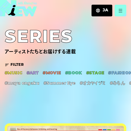
JA
JA
SERIES
EN
ZH
アーティストたちとお届けする連載
FILTER
#MUSIC
#ART
#MOVIE
#BOOK
#STAGE
#FASHIO
#maya ongaku
#Summer Eye
#オカヤイヅミ
#みらん