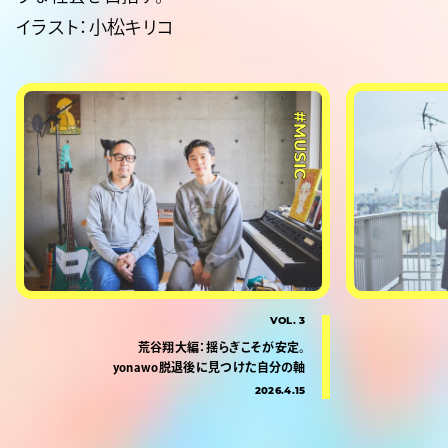
イラスト：小松キリコ
#MUSIC
VOL. 3
荒谷翔大編：揺らぎこそが安定。
yonawo脱退後に見つけた自分の軸
2026.4.15