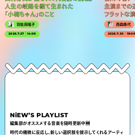
人生の岐路を経て生まれた
主演までの
「小梅ちゃん」のこと
フラットな
羽佐田瑤子
西森路代
2026.7.27｜14:00
2026.7.30｜19:0
NiEW’S PLAYLIST
編集部がオススメする音楽を随時更新中🆕
時代の機微に反応し、新しい選択肢を提示してくれるアーティ