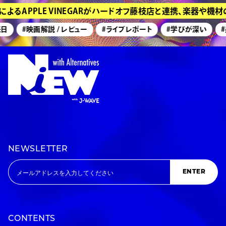
APPLE VINEGARがハードオフ藤枝店と連携、楽器や機材の
#映画解説 / レビュー
#ライブレポート
#学びが深い
#美術
NEWSLETTER
ENTER
CONTENTS