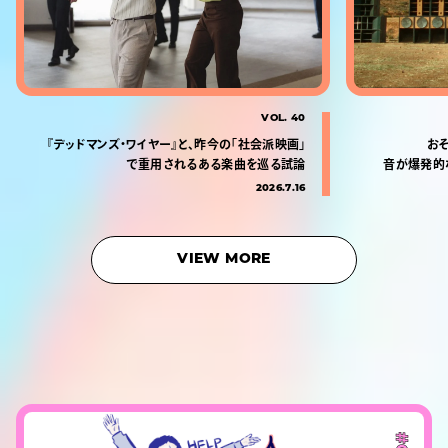
VOL. 40
『デッドマンズ・ワイヤー』と、昨今の「社会派映画」
お
で重用されるある楽曲を巡る試論
音が爆発的
2026.7.16
VIEW MORE