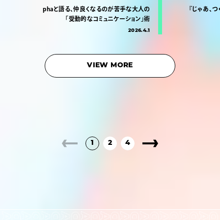
phaと語る、仲良くなるのが苦手な大人の
『じゃあ、つ
「受動的なコミュニケーション」術
2026.4.1
VIEW MORE
1
2
4