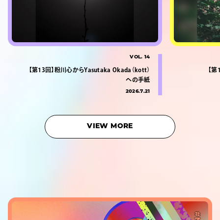
VOL. 14
【第13回】粉川心からYasutaka Okada（kott）
【第
への手紙
2026.7.21
VIEW MORE