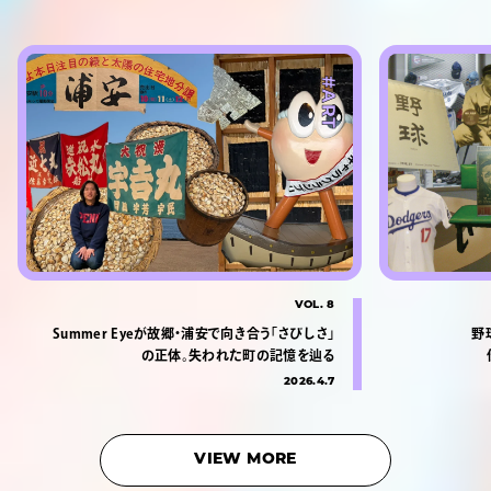
#ART
VOL. 8
Summer Eyeが故郷・浦安で向き合う「さびしさ」
野
の正体。失われた町の記憶を辿る
2026.4.7
VIEW MORE