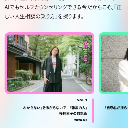
AIでもセルフカウンセリングできる今だからこそ、「正
しい人生相談の乗り方」を探ります。
#OTHER
VOL. 7
「わからない」を怖がらないで 「雑談の人」
「自尊心が揺ら
桜林直子の対話術
2026.6.5