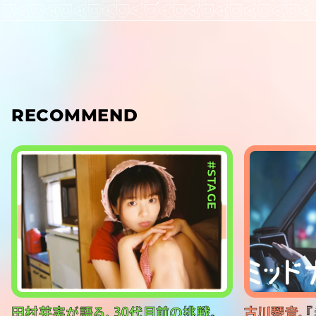
RECOMMEND
#STAGE
田村芽実が語る、30代目前の挑戦。
古川琴音、『