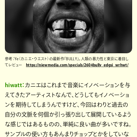
参考：Ye（カニエ・ウエスト）の最新作『BULLY』。人類の暴力性と東京に着目し
てレビュー
https://niewmedia.com/specials/2604bully_edgsi_wrhwt/
hiwatt：
カニエはこれまで音楽にイノベーションを与
えてきたアーティストなんで、どうしてもイノベーショ
ンを期待してしまうんですけど、今回はわりと過去の
自分の文脈を何個か引っ張り出して展開しているよう
な感じではあるものの、単純に良い曲が多いですね。
サンプルの使い方もあんまりチョップとかをしていな