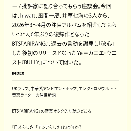
ー / 批評家に語り合ってもらう座談会。今回
は、hiwatt、風間一慶、井草七海の3人から、
2026年3〜4月の注目アルバムを紹介してもら
いつつ、6年ぶりの復帰作となった
BTS『ARIRANG』、過去の言動を謝罪し「改心」
した後初のリリースとなったYe＝カニエ・ウエ
スト『BULLY』について聞いた。
INDEX
UKラップ、中華系アンビエントポップ、エレクトロソウル……
音楽ライターの注目新譜
BTS『ARIRANG』の音楽オタク的な聴きどころ
「日本らしさ」「アジアらしさ」とは何か？