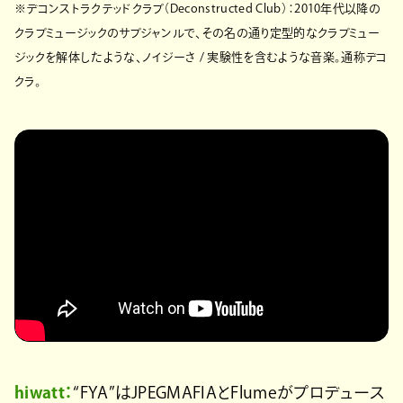
※デコンストラクテッドクラブ（Deconstructed Club）：2010年代以降の
クラブミュージックのサブジャンルで、その名の通り定型的なクラブミュー
ジックを解体したような、ノイジーさ / 実験性を含むような音楽。通称デコ
クラ。
hiwatt：
“FYA”はJPEGMAFIAとFlumeがプロデュース