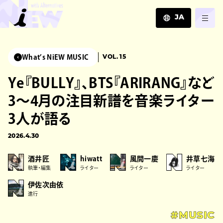
JA
JA
EN
What’s NiEW MUSIC
VOL. 15
ZH
Ye『BULLY』、BTS『ARIRANG』など
3〜4月の注目新譜を音楽ライター
3人が語る
2026.4.30
酒井匠
hiwatt
風間一慶
井草七海
執筆・編集
ライター
ライター
ライター
伊佐次由依
進行
#MUSIC