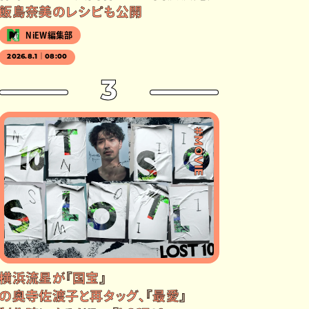
飯島奈美のレシピも公開
NiEW編集部
2026.8.1｜08:00
3
#MOVIE
横浜流星が『国宝』
の奥寺佐渡子と再タッグ、『最愛』