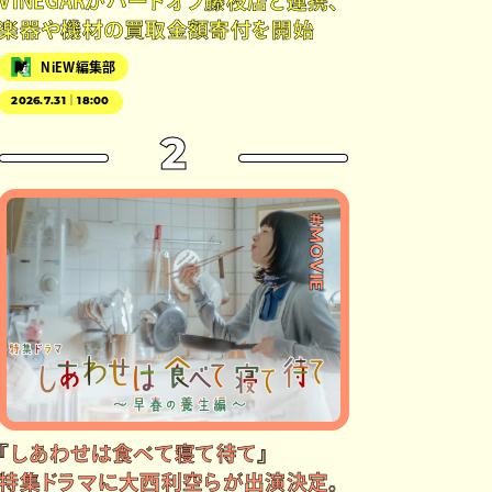
VINEGARがハードオフ藤枝店と連携、
楽器や機材の買取金額寄付を開始
NiEW編集部
2026.7.31｜18:00
2
#MOVIE
『しあわせは食べて寝て待て』
特集ドラマに大西利空らが出演決定。