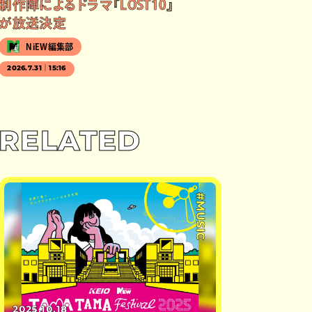
制作陣によるドラマ『LOST10』
が放送決定
NiEW編集部
2026.7.31｜15:16
RELATED
#MUSIC
2025.10.18