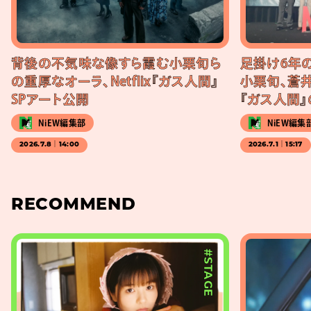
背後の不気味な像すら霞む小栗旬ら
足掛け6年
の重厚なオーラ、Netflix『ガス人間』
小栗旬、蒼井
SPアート公開
『ガス人間』
NiEW編集部
NiEW編集
2026.7.8｜14:00
2026.7.1｜15:17
RECOMMEND
#STAGE