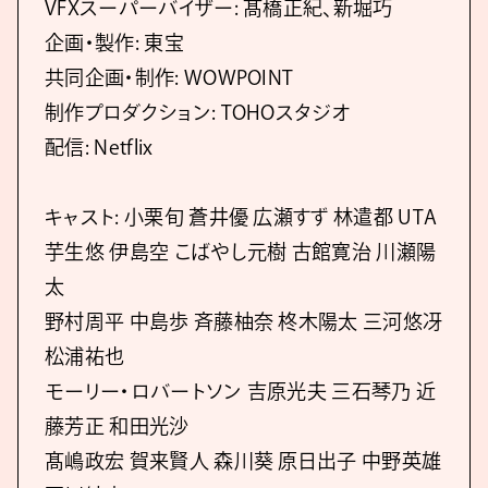
VFXスーパーバイザー: 髙橋正紀、新堀巧
企画・製作: 東宝
共同企画・制作: WOWPOINT
制作プロダクション: TOHOスタジオ
配信: Netflix
キャスト: 小栗旬 蒼井優 広瀬すず 林遣都 UTA
芋生悠 伊島空 こばやし元樹 古館寛治 川瀬陽
太
野村周平 中島歩 斉藤柚奈 柊木陽太 三河悠冴
松浦祐也
モーリー・ロバートソン 吉原光夫 三石琴乃 近
藤芳正 和田光沙
髙嶋政宏 賀来賢人 森川葵 原日出子 中野英雄