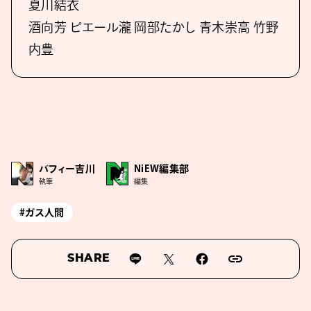
夏川結衣
酒向芳 ピエール瀧 岡部たかし 青木崇高 竹野
内豊
バフィー吉川
NiEW編集部
執筆
編集
#ガス人間
SHARE