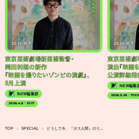
#STAGE
2026.8.7
2026.8.7
東京芸術劇場新芸術監督・
東京芸術劇
岡田利規の新作
演出『映画
『映画を撮りたいゾンビの演劇』、
公演詳細発
8月上演
NiEW編集
NiEW編集部
2026.5.28｜17:0
2026.4.8｜13:17
TOP
SPECIAL
どうして今、『ガス人間』のリブート作品なのか。キーワードは「社会的不安」だ