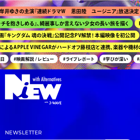
きの主演『連続ドラマＷ 恩田陸 ユージニア』放送決定
『Ｔ
抱きしめる』、綺麗事しか言えない少女の長い旅を描く
HIM
ングダム 魂の決戦』公開記念PV解禁！ 本編映像を初公開
京都
APPLE VINEGARがハードオフ藤枝店と連携、楽器や機材の
#映画解説 / レビュー
#ライブレポート
#学びが深い
#美術
NEWSLETTER