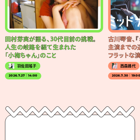
田村芽実が語る、30代目前の挑戦。
古川琴音、『
人生の岐路を経て生まれた
主演までの
「小梅ちゃん」のこと
フラットな
羽佐田瑤子
西森路代
2026.7.27｜14:00
2026.7.30｜19:0