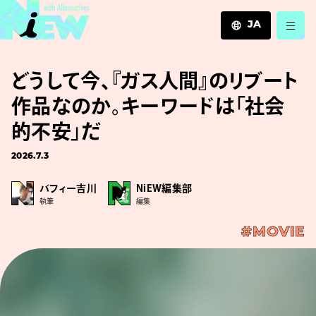
JA
JA
どうして今、『ガス人間』のリブート
EN
ZH
作品なのか。キーワードは「社会
的不安」だ
2026.7.3
バフィー吉川
NiEW編集部
執筆
編集
#MOVIE