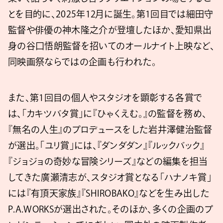
とを目的に、2025年12月に誕生。第1回目では細田守
監督や俳優の神木隆之介が登壇したほか、愛知県出
身の谷口悟朗監督を招いてのオールナイト上映など、
同映画祭ならではの企画も行われた。
また、第1回目の個人やスタジオを顕彰する各賞で
は、「カキツバタ賞」に『ひゃくえむ。』の監督を務め、
『無名の人生』のプロデュースをした岩井澤健治監督
が選出。「ユリ賞」には、『ダンダダン』『ルックバック』
『ジョジョの奇妙な冒険シリーズ』などの編集を担当
してきた廣瀬清志が、スタジオ賞となる「ハナノキ賞」
には『有頂天家族』『SHIROBAKO』などを生み出した
P.A.WORKSが選出された。そのほか、多くの企画のプ