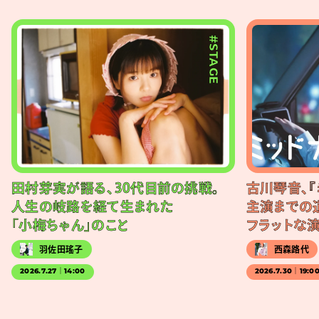
#STAGE
田村芽実が語る、30代目前の挑戦。
古川琴音、『
人生の岐路を経て生まれた
主演までの
「小梅ちゃん」のこと
フラットな
羽佐田瑤子
西森路代
2026.7.27｜14:00
2026.7.30｜19:0