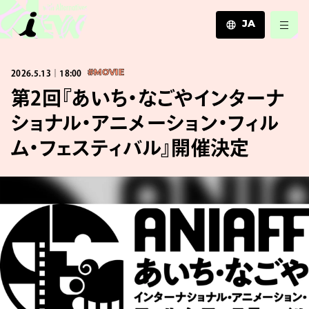
JA
JA
2026.5.13｜18:00
#MOVIE
EN
ZH
第2回『あいち・なごやインターナ
ショナル・アニメーション・フィル
ム・フェスティバル』開催決定