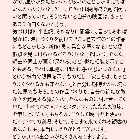
かで、誰かが見たらいい、ぐらいのことしか考えては
いなかったけれど、唯一、できれば映画館で見て欲し
いと願っていた。そうでないと自分の映画は、きっと
あまり面白くないと思う。
気づけば四半世紀、それなりに闇雲に、言ってみれば
愚かに、映画づくりを続けてきた。過去作のどの作品
にもどこかしら、新作『急に具合が悪くなる』との類
似点を見つけられるだろうけれど、それだけでなく、
過去作同士が驚く（呆れる）ほど、似た相貌を示すこ
ともある。それは単純に「ほかに手が思いつかない」
という能力の限界を示すものだし、「次こそは、もっと
うまくやれるかも知れない」と自分に期待をかけ続け
た結果でもある。どの作品づくりも、自分の新たな愚
かさを発見する旅だった。そんなものに付き合ってく
れた、すべてのキャストとスタッフに、ただただ御礼
を申し上げたい。もちろん、こうして映画を上映いた
だくすべての劇場、そして、そこまで来てくれる観客の
あなたにも。本当に、ありがとうございます。
どうか、いい出会いがたくさんありますよう。