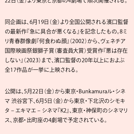
22日（金）より東京と京都の4劇場で順次開催される。
同企画は、6月19日（金）より全国公開される濱口監督
の最新作『急に具合が悪くなる』を記念したもの。8ミ
リ青春群像劇『何食わぬ顔』（2002）から、ヴェネチア
国際映画祭銀獅子賞（審査員大賞）受賞作『悪は存在
しない』（2023）まで、濱口監督の20年以上におよぶ
全17作品が一挙に上映される。
公開は、5月22日（金）から東京・Bunkamuraル・シネ
マ 渋谷宮下、6月5日（金）から東京・下北沢のシモキ
タ – エキマエ – シネマ『K2』、東京・神保町のシネマリ
ス、京都・出町座の4劇場で予定されている。