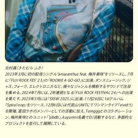
北村蕗（きたむら ふき）
2023年3月に初の配信シングル“amaranthus feat. 梅井美咲”をリリースし、7月
に『FUJI ROCK FES’ 23』の「ROOKIE A GO-GO」に出演。ダンスミュージック、ジ
ャズ、フォーク、エレクトロニカなど、様々なジャンルを横断するサウンドで注目
を集める。2024年7月には、2年連続となる『FUJI ROCK FESTIVAL’24』への出演
を果たす。2025年3月には『SXSW 2025』に出演。11月26日に1stアルバム
『Spira1oop』をリリース。12月6日には代官山UNITにてワンマンライブ『vivid:Y』
を開催。冨田ラボのメンバーとしての活動に加え、Tomgggとのコラボレーショ
ン、梅井美咲とのユニット「°pbdb」、kuyurimi名義でDJ活動するなど、多面的な
プロジェクトを並行して展開している。