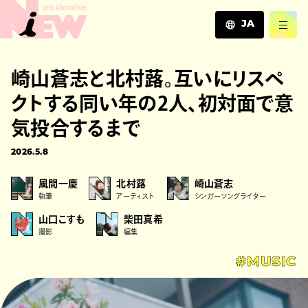
JA
JA
崎山蒼志と北村蕗。互いにリスペ
EN
ZH
クトする同い年の2人、初対面で意
気投合するまで
2026.5.8
風間一慶
北村蕗
崎山蒼志
執筆
アーティスト
シンガーソングライター
山口こすも
柴田真希
撮影
編集
#MUSIC