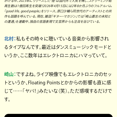
がける中、2023年にリリースした“燈”は国内外で人気を博し、ストリーミング総
再生数は1億回再生を突破！2026年4月15日には2年8か月ぶりのフルアルバム
「good life, good people」をリリース。原口沙輔ら同世代のアーティストとの共
作も話題を呼んでいる。現在、雑誌『ギター・マガジン』では「崎山蒼志の未知と
の遭遇」を連載中。独自の言語表現で文芸界からも注目を浴びている。
北村：
私もその時々に聴いている音楽から影響され
るタイプなんです。最近はダンスミュージックモードと
いうか、ここ数年はエレクトロニカにハマっていて。
崎山：
ですよね。ライブ映像でもエレクトロニカのセッ
トというか、Floating Pointsとかからの影響も直に感
じて……「ヤバ！」みたいな（笑）。ただ感嘆するだけで
す。