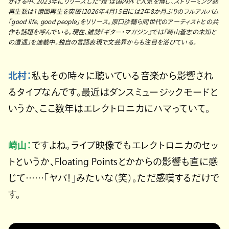
がける中、2023年にリリースした“燈”は国内外で人気を博し、ストリーミング総
再生数は1億回再生を突破！2026年4月15日には2年8か月ぶりのフルアルバム
「good life, good people」をリリース。原口沙輔ら同世代のアーティストとの共
作も話題を呼んでいる。現在、雑誌『ギター・マガジン』では「崎山蒼志の未知と
の遭遇」を連載中。独自の言語表現で文芸界からも注目を浴びている。
北村：
私もその時々に聴いている音楽から影響され
るタイプなんです。最近はダンスミュージックモードと
いうか、ここ数年はエレクトロニカにハマっていて。
崎山：
ですよね。ライブ映像でもエレクトロニカのセッ
トというか、Floating Pointsとかからの影響も直に感
じて……「ヤバ！」みたいな（笑）。ただ感嘆するだけで
す。