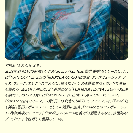
北村蕗（きたむら ふき）
2023年3月に初の配信シングル“amaranthus feat. 梅井美咲”をリリースし、7月
に『FUJI ROCK FES’ 23』の「ROOKIE A GO-GO」に出演。ダンスミュージック、ジ
ャズ、フォーク、エレクトロニカなど、様々なジャンルを横断するサウンドで注目
を集める。2024年7月には、2年連続となる『FUJI ROCK FESTIVAL’24』への出演
を果たす。2025年3月には『SXSW 2025』に出演。11月26日に1stアルバム
『Spira1oop』をリリース。12月6日には代官山UNITにてワンマンライブ『vivid:Y』
を開催。冨田ラボのメンバーとしての活動に加え、Tomgggとのコラボレーショ
ン、梅井美咲とのユニット「°pbdb」、kuyurimi名義でDJ活動するなど、多面的な
プロジェクトを並行して展開している。