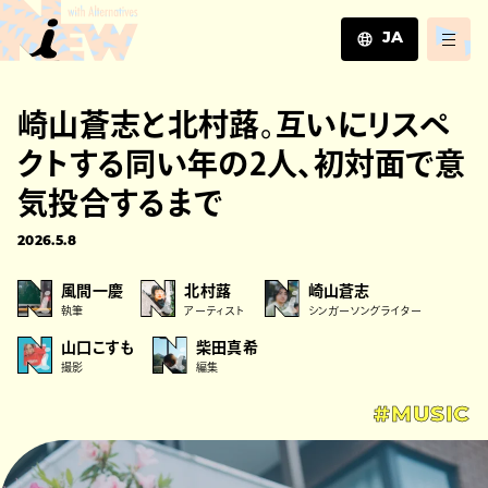
JA
JA
崎山蒼志と北村蕗。互いにリスペ
EN
ZH
クトする同い年の2人、初対面で意
気投合するまで
2026.5.8
風間一慶
北村蕗
崎山蒼志
執筆
アーティスト
シンガーソングライター
山口こすも
柴田真希
撮影
編集
#MUSIC