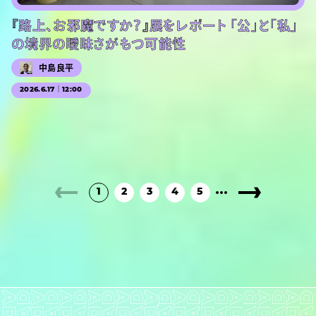
『路上、お邪魔ですか？』展をレポート 「公」と「私」
の境界の曖昧さがもつ可能性
中島良平
2026.6.17｜12:00
1
2
3
4
5