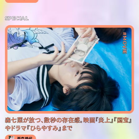
SPECIAL
#MOVIE
森七菜が放つ、数秒の存在感。映画『炎上』『国宝』
やドラマ『ひらやすみ』まで
西森路代