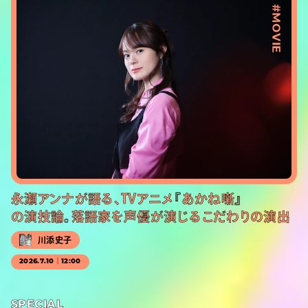
#MOVIE
永瀬アンナが語る、TVアニメ『あかね噺』
の演技論。落語家を声優が演じるこだわりの演出
川添史子
2026.7.10｜12:00
SPECIAL