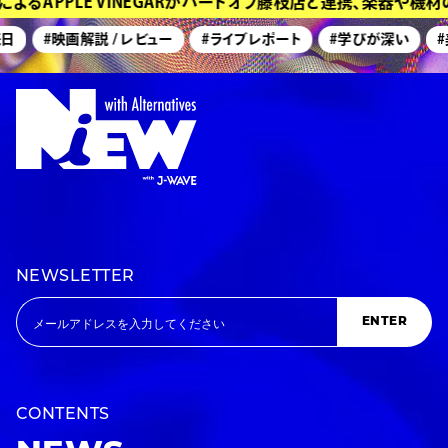
APPLE VINEGARがハードオフ藤枝店と連携、楽器や機材の
#映画解説 / レビュー
#ライブレポート
#学びが深い
#美術
NEWSLETTER
ENTER
CONTENTS