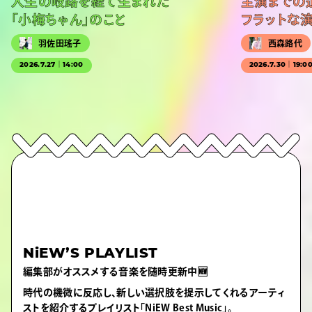
人生の岐路を経て生まれた
主演までの
「小梅ちゃん」のこと
フラットな
羽佐田瑤子
西森路代
2026.7.27｜14:00
2026.7.30｜19:0
NiEW’S PLAYLIST
編集部がオススメする音楽を随時更新中🆕
時代の機微に反応し、新しい選択肢を提示してくれるアーティ
ストを紹介するプレイリスト「NiEW Best Music」。