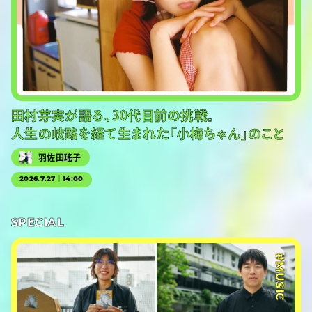
田村芽実が語る、30代目前の挑戦。
人生の岐路を経て生まれた「小梅ちゃん」のこと
羽佐田瑤子
2026.7.27｜14:00
SPECIAL
#MUSIC