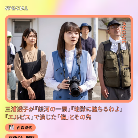
SPECIAL
#MOVIE
三浦透子が『銀河の一票』『地獄に堕ちるわよ』
『エルピス』で演じた「傷」とその先
西森路代
2026.7.3｜16:00