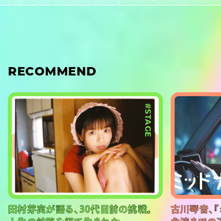
RECOMMEND
#STAGE
田村芽実が語る、30代目前の挑戦。
古川琴音、『