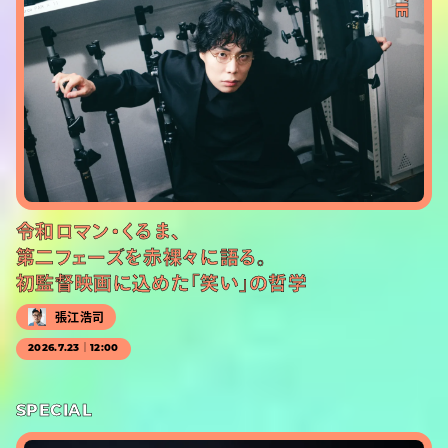
令和ロマン・くるま、
第二フェーズを赤裸々に語る。
初監督映画に込めた「笑い」の哲学
張江浩司
2026.7.23｜12:00
SPECIAL