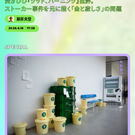
焚きびび『グッド、バーニング』批評。
ストーカー事件を元に描く「金と寂しさ」の問題
藤原央登
2026.6.18｜17:38
SPECIAL
#ART