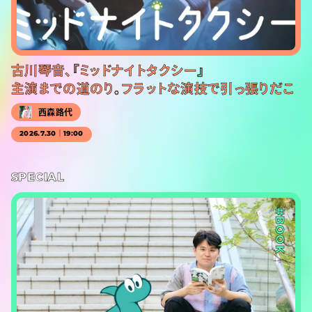
古川琴音、『ミッドナイトタクシー』
主演までの道のり。フラットな演技で引っ張りだこ
西森路代
2026.7.30｜19:00
SPECIAL
#BOOK