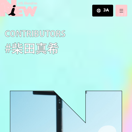
JA
JA
C­O­N­T­R­I­B­U­T­O­R­S
EN
ZH
#柴田真希