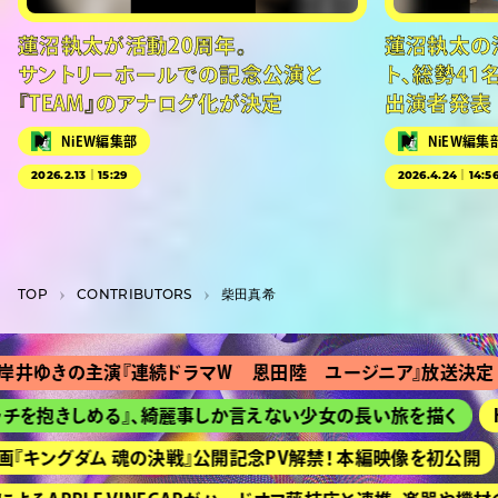
蓮沼執太が活動20周年。
蓮沼執太の
サントリーホールでの記念公演と
ト、総勢41
『TEAM』のアナログ化が決定
出演者発表
NiEW編集部
NiEW編集
2026.2.13｜15:29
2026.4.24｜14:5
TOP
C­O­N­T­R­I­B­U­T­O­R­S
柴田真希
きの主演『連続ドラマＷ 恩田陸 ユージニア』放送決定
『Ｔ
抱きしめる』、綺麗事しか言えない少女の長い旅を描く
HIM
ングダム 魂の決戦』公開記念PV解禁！ 本編映像を初公開
京都