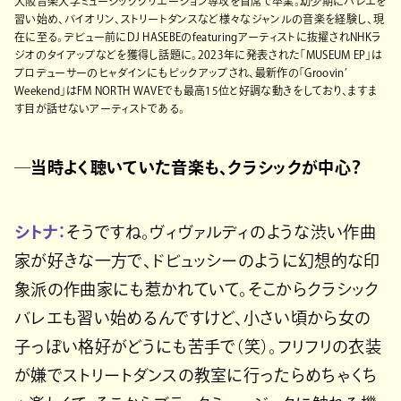
大阪音楽大学ミュージッククリエーション専攻を首席で卒業。幼少期にバレエを
習い始め、バイオリン、ストリートダンスなど様々なジャンルの音楽を経験し、現
在に至る。デビュー前にDJ HASEBEのfeaturingアーティストに抜擢されNHKラ
ジオのタイアップなどを獲得し話題に。2023年に発表された「MUSEUM EP」は
プロデューサーのヒャダインにもピックアップされ、最新作の「Groovin’
Weekend」はFM NORTH WAVEでも最高15位と好調な動きをしており、ますま
す目が話せないアーティストである。
─当時よく聴いていた音楽も、クラシックが中心？
シトナ：
そうですね。ヴィヴァルディのような渋い作曲
家が好きな一方で、ドビュッシーのように幻想的な印
象派の作曲家にも惹かれていて。そこからクラシック
バレエも習い始めるんですけど、小さい頃から女の
子っぽい格好がどうにも苦手で（笑）。フリフリの衣装
が嫌でストリートダンスの教室に行ったらめちゃくち