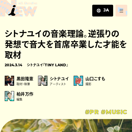
JA
JA
シトナユイの音楽理論。逆張りの
EN
ZH
発想で音大を首席卒業した才能を
取材
2024.3.14
シトナユイ『TINY LAND』
黒田隆憲
シトナユイ
山口こすも
取材・執筆
アーティスト
撮影
柏井万作
編集
#PR
#MUSIC