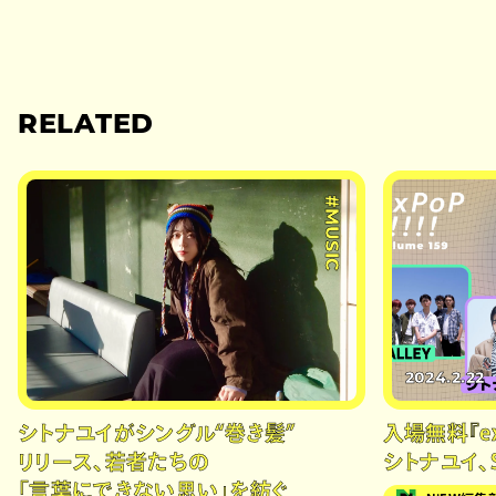
RELATED
#MUSIC
2024.2.22
シトナユイがシングル“巻き髪”
入場無料『exP
リリース、若者たちの
シトナユイ、
「言葉にできない思い」を紡ぐ