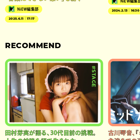
NiEW編集
NiEW編集部
2024.2.13｜16:30
2025.6.11｜17:17
RECOMMEND
#STAGE
田村芽実が語る、30代目前の挑戦。
古川琴音、『