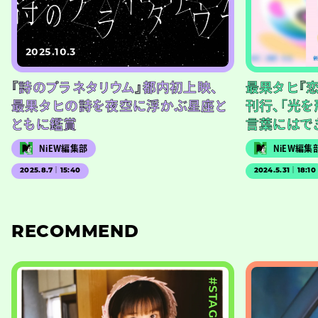
2025.10.3
『詩のプラネタリウム』都内初上映、
最果タヒ『
最果タヒの詩を夜空に浮かぶ星座と
刊行、「光を
ともに鑑賞
言葉にはで
NiEW編集部
NiEW編集
2025.8.7｜15:40
2024.5.31｜18:10
RECOMMEND
#STAGE