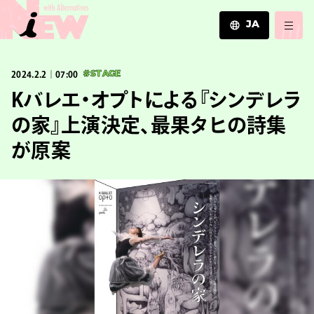
JA
JA
2024.2.2｜07:00
#STAGE
EN
ZH
Kバレエ・オプトによる『シンデレラ
の家』上演決定、最果タヒの詩集
が原案