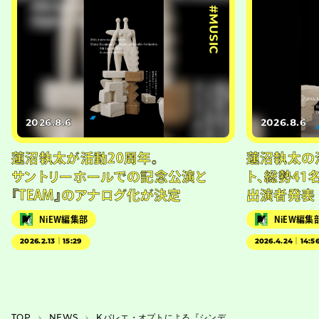
#MUSIC
2026.8.6
2026.8.6
蓮沼執太が活動20周年。
蓮沼執太の
サントリーホールでの記念公演と
ト、総勢41
『TEAM』のアナログ化が決定
出演者発表
NiEW編集部
NiEW編集
2026.2.13｜15:29
2026.4.24｜14:5
TOP
NEWS
Kバレエ・オプトによる『シンデレラの家』上演決定、最果タヒの詩集が原案