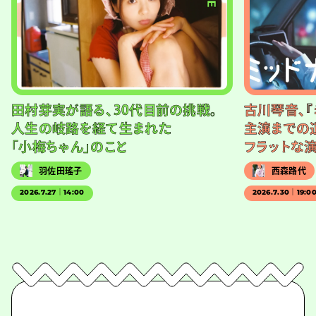
田村芽実が語る、30代目前の挑戦。
古川琴音、『
人生の岐路を経て生まれた
主演までの
「小梅ちゃん」のこと
フラットな
羽佐田瑤子
西森路代
2026.7.27｜14:00
2026.7.30｜19:0