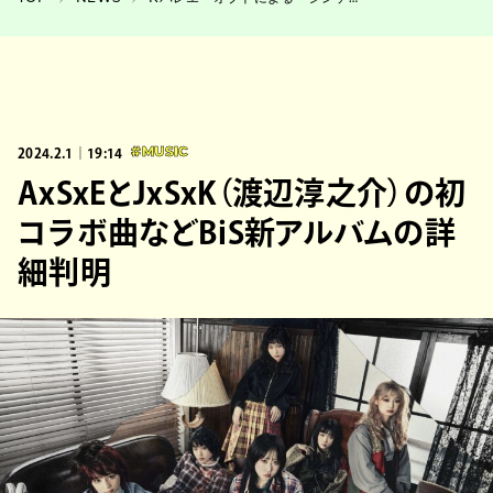
2024.2.1｜19:14
#MUSIC
AxSxEとJxSxK（渡辺淳之介）の初
コラボ曲などBiS新アルバムの詳
細判明