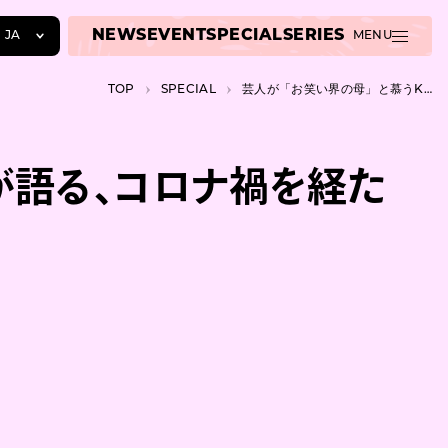
NEWS
EVENT
SPECIAL
SERIES
JA
MENU
JA
TOP
SPECIAL
芸人が「お笑い界の母」と慕うK-PROの児島気奈が語る、コロナ禍を経たお笑い界の変化
EN
ZH
が語る、コロナ禍を経た