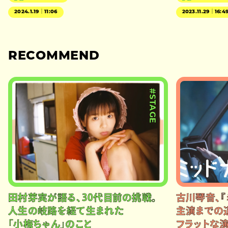
2024.1.19｜11:06
2023.11.29｜16:4
RECOMMEND
#STAGE
田村芽実が語る、30代目前の挑戦。
古川琴音、『
人生の岐路を経て生まれた
主演までの
「小梅ちゃん」のこと
フラットな