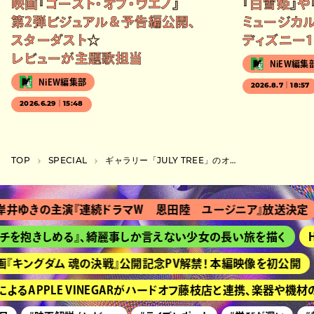
映画『ゴースト・オブ・ウエノ』
『白雪姫』や
第2弾ビジュアル＆予告編公開、
ミュージカル
スターダスト☆
ディズニー1
レビューが主題歌担当
NiEW編集
NiEW編集部
2026.8.7｜18:57
2026.6.29｜15:48
TOP
SPECIAL
ギャラリー「JULY TREE」のオシダアヤは、試行錯誤しながら皆で共有できる場所を作る
ゆきの主演『連続ドラマＷ 恩田陸 ユージニア』放送決定
『
抱きしめる』、綺麗事しか言えない少女の長い旅を描く
HIM
キングダム 魂の決戦』公開記念PV解禁！ 本編映像を初公開
京
APPLE VINEGARがハードオフ藤枝店と連携、楽器や機材