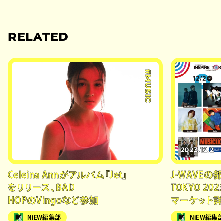
RELATED
#MUSIC
2023.12.2
Celeina Annがアルバム『Jet』
J-WAVEの
をリリース、BAD
TOKYO 202
HOPのVingoなど参加
マーケット
NiEW編集部
NiEW編集