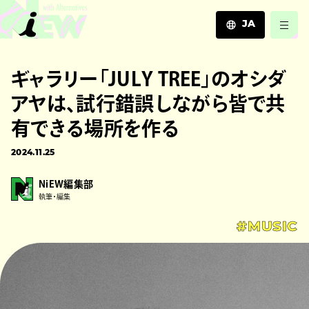
JA
JA
ギャラリー「JULY TREE」のオシダ
EN
ZH
アヤは、試行錯誤しながら皆で共
有できる場所を作る
2024.11.25
NiEW編集部
執筆・編集
#MUSIC