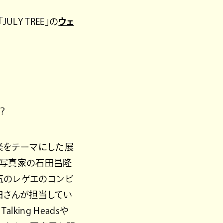
Y TREE」の
ウェ
？
楽をテーマにした展
、写真家の石田昌隆
、人気のレゲエのコンピ
田さんが担当してい
ing Headsや