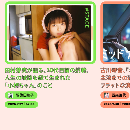
#STAGE
田村芽実が語る、30代目前の挑戦。
古川琴音、『
人生の岐路を経て生まれた
主演までの
「小梅ちゃん」のこと
フラットな
羽佐田瑤子
西森路代
2026.7.27｜14:00
2026.7.30｜19:0