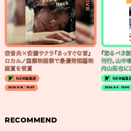
#MOVIE
空音央×安藤サクラ『まっすぐな首』
『恐るべき
ロカルノ国際映画祭で最優秀短編映
刊行。山中
画賞を受賞
内山拓也に
NiEW編集部
NiEW編集
2025.8.18｜18:57
2024.9.6｜15:00
RECOMMEND