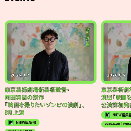
#STAGE
2026.8.7
2026.8.7
東京芸術劇場新芸術監督・
東京芸術劇
岡田利規の新作
演出『映画
『映画を撮りたいゾンビの演劇』、
公演詳細発
8月上演
NiEW編集
NiEW編集部
2026.5.28｜17:0