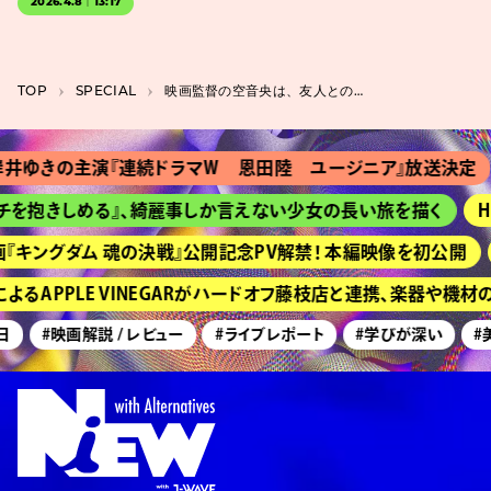
2026.4.8｜13:17
TOP
SPECIAL
映画監督の空音央は、友人との関係が変化した過去の経験から『HAPPYEND』を構想した
きの主演『連続ドラマＷ 恩田陸 ユージニア』放送決定
『
抱きしめる』、綺麗事しか言えない少女の長い旅を描く
HIM
ングダム 魂の決戦』公開記念PV解禁！ 本編映像を初公開
京都
APPLE VINEGARがハードオフ藤枝店と連携、楽器や機材の
#映画解説 / レビュー
#ライブレポート
#学びが深い
#美術