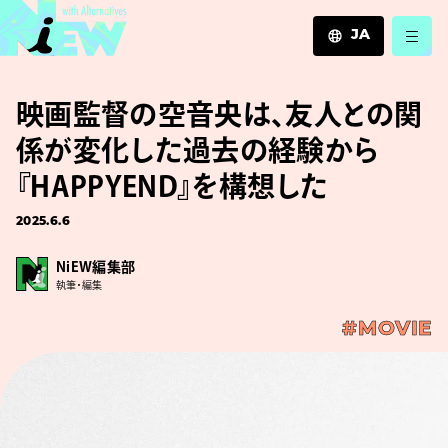
JA
JA
映画監督の空音央は、友人との関
EN
ZH
係が変化した過去の経験から
『HAPPYEND』を構想した
2025.6.6
NiEW編集部
執筆・編集
#MOVIE