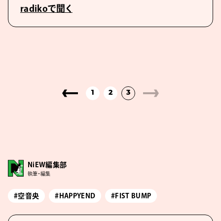
radikoで聞く
1
2
3
NiEW編集部
執筆・編集
#空音央
#HAPPYEND
#FIST BUMP