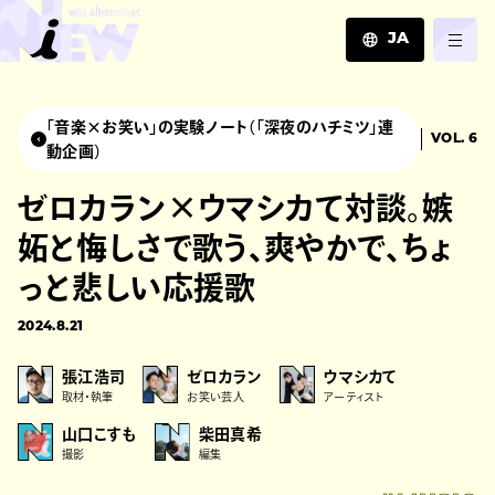
JA
JA
EN
「音楽×お笑い」の実験ノート（「深夜のハチミツ」連
VOL. 6
ZH
動企画）
ゼロカラン×ウマシカて対談。嫉
妬と悔しさで歌う、爽やかで、ちょ
っと悲しい応援歌
2024.8.21
張江浩司
ゼロカラン
ウマシカて
取材・執筆
お笑い芸人
アーティスト
山口こすも
柴田真希
撮影
編集