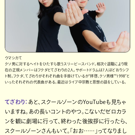
ウマシカて
クソ男に対するヘイトをひたすら歌うスリーピースバンド。相次ぐ退職により現
在の正規メンバーはフクダとてざわりの2人。サポートドラムは7人ほどおりシフ
ト制。フクダ、てざわりがそれぞれ曲を手掛けているが“拝啓、クソ男様”“1998”と
いったそれぞれの代表曲がある。最近はライブ中宗教と思想の話をしている。
てざわり：
あと、スクールゾーンのYouTubeも見ちゃ
いますね。あの長いコントのやつ。こないだゼロカラ
ンを観に劇場に行って、終わった後挨拶に行ったら、
スクールゾーンさんもいて。「おお……」ってなりまし