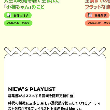
人生の岐路を経て生まれた
主演までの
「小梅ちゃん」のこと
フラットな
羽佐田瑤子
西森路代
2026.7.27｜14:00
2026.7.30｜19:0
NiEW’S PLAYLIST
編集部がオススメする音楽を随時更新中🆕
時代の機微に反応し、新しい選択肢を提示してくれるアーティ
ストを紹介するプレイリスト「NiEW Best Music」。