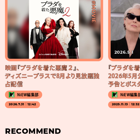
#MOVIE
2026.5.1
映画『プラダを着た悪魔２』、
『プラダを着
ディズニープラスで8月より見放題独
2026年5
占配信
予告とポス
NiEW編集部
NiEW編集
2026.7.31｜12:42
2025.11.13｜12:32
RECOMMEND