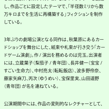
し、作品ごとに設定したテーマで、「半径数ミリから数
万キロまでを⽣活に再構築する」フィクションを制作
している。
3年ぶりの劇場公演となる同作は、秋葉原にあるカー
ドショップを舞台にした、紙束や札束が⾏き交う「カー
ドゲーム演劇」。作 / 演出を務めるのは児⽟。出演者
には、⽴蔵葉⼦（梨茄⼦ / ⻘年団）、⻑井健⼀（宝宝 /
すごい⽣命⼒）、中村亮太（転転飯店）、波多野伶奈、
藤家⽮⿇⼑、丙次（ゆうめい）、宝保⾥実、⼭⽥遥野
（⻘年団）が名を連ねている。
公演期間中には、作品の変則的なレクチャーとして、