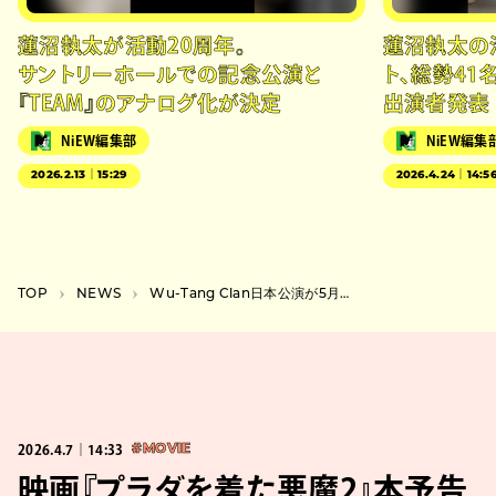
蓮沼執太が活動20周年。
蓮沼執太の
サントリーホールでの記念公演と
ト、総勢41
『TEAM』のアナログ化が決定
出演者発表
NiEW編集部
NiEW編集
2026.2.13｜15:29
2026.4.24｜14:5
TOP
NEWS
Wu-Tang Clan日本公演が5月にKアリーナで開催。Awich、¥ellow Bucksらゲスト出演
2026.4.7｜14:33
#MOVIE
映画『プラダを着た悪魔2』本予告