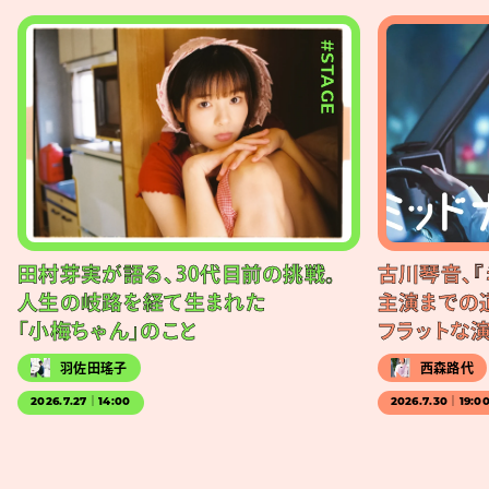
#STAGE
田村芽実が語る、30代目前の挑戦。
古川琴音、『
人生の岐路を経て生まれた
主演までの
「小梅ちゃん」のこと
フラットな
羽佐田瑤子
西森路代
2026.7.27｜14:00
2026.7.30｜19:0