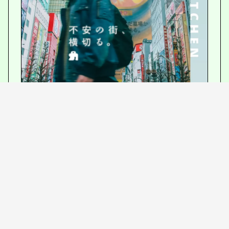
出演
⽴蔵葉⼦（梨茄⼦/⻘年団）
⻑井健⼀（宝宝/すごい⽣命⼒）