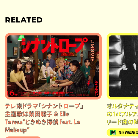
RELATED
#MOVIE
テレ東ドラマ『シナントロープ』
オルタナティブ
主題歌は柴田聡子 & Elle
の1stフル
Teresa“ときめき探偵 feat. Le
リード曲の
Makeup”
NiEW編集