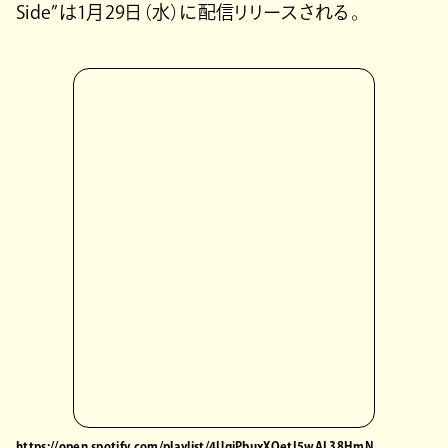
Side”は1月29日（水）に配信リリースされる。
https://open.spotify.com/playlist/4UqiPbuxXQetI5wAL38HmN