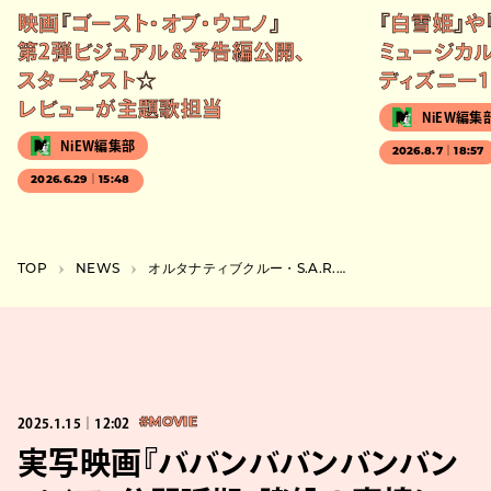
映画『ゴースト・オブ・ウエノ』
『白雪姫』や
第2弾ビジュアル＆予告編公開、
ミュージカル
スターダスト☆
ディズニー1
レビューが主題歌担当
NiEW編集
NiEW編集部
2026.8.7｜18:57
2026.6.29｜15:48
TOP
NEWS
オルタナティブクルー・S.A.R.のメジャーデビュー決定。髭男ら所属IRORI Recordsから
2025.1.15｜12:02
#MOVIE
実写映画『ババンババンバンバン