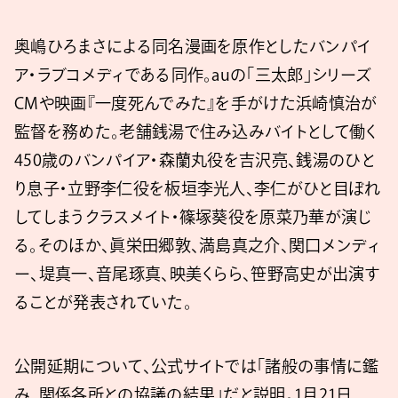
奥嶋ひろまさによる同名漫画を原作としたバンパイ
ア・ラブコメディである同作。auの「三太郎」シリーズ
CMや映画『一度死んでみた』を手がけた浜崎慎治が
監督を務めた。老舗銭湯で住み込みバイトとして働く
450歳のバンパイア・森蘭丸役を吉沢亮、銭湯のひと
り息子・立野李仁役を板垣李光人、李仁がひと目ぼれ
してしまうクラスメイト・篠塚葵役を原菜乃華が演じ
る。そのほか、眞栄田郷敦、満島真之介、関口メンディ
ー、堤真一、音尾琢真、映美くらら、笹野高史が出演す
ることが発表されていた。
公開延期について、公式サイトでは「諸般の事情に鑑
み、関係各所との協議の結果」だと説明。1月21日