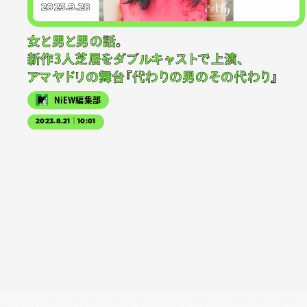
2023.9.28
女と男と男の話。
新作3人芝居をダブルキャストで上演、
アマヤドリの舞台『代わりの男のその代わり』
NiEW編集部
2023.8.21｜10:01