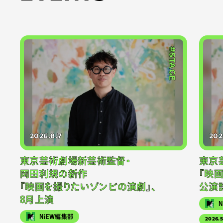
#STAGE
2026.8.7
202
東京芸術劇場新芸術監督・
東京
岡田利規の新作
『映
『映画を撮りたいゾンビの演劇』、
公演
8月上演
NiEW編集部
2026.