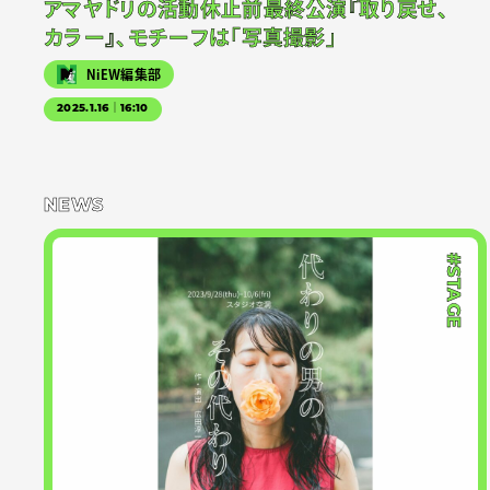
アマヤドリの活動休止前最終公演『取り戻せ、
カラー』、モチーフは「写真撮影」
NiEW編集部
2025.1.16｜16:10
NEWS
#STAGE