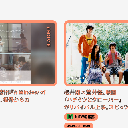
#MOVIE
2026.8.7
『A Window of
櫻井翔×蒼井優、映画
公開、祖母からの
『ハチミツとクローバー』
がリバイバル上映。スピッ
NiEW編集部
2026.7.1｜18:51