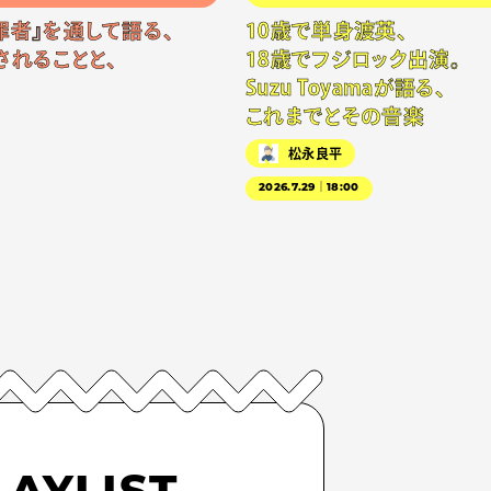
罪者』を通して語る、
10歳で単身渡英、
されることと、
18歳でフジロック出演。
Suzu Toyamaが語る、
これまでとその音楽
松永良平
2026.7.29｜18:00