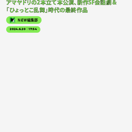
アマヤドリの2本立て本公演、新作SF会話劇＆
「ひょっとこ乱舞」時代の最終作品
NiEW編集部
2024.6.20｜17:54