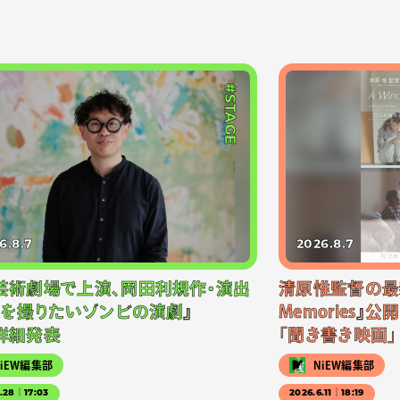
#STAGE
6.8.7
2026.8.7
芸術劇場で上演、岡田利規作・演出
清原惟監督の最新作
画を撮りたいゾンビの演劇』
Memories』
詳細発表
「聞き書き映画」
NiEW編集部
NiEW編集部
5.28｜17:03
2026.6.11｜18:19