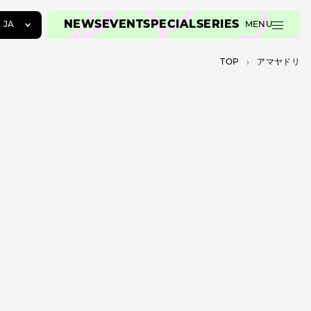
NEWS
EVENT
SPECIAL
SERIES
JA
MENU
JA
TOP
アマヤドリ
EN
ZH