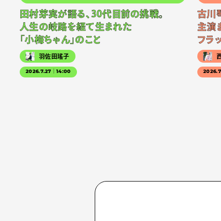
田村芽実が語る、30代目前の挑戦。
古川
人生の岐路を経て生まれた
主演
「小梅ちゃん」のこと
フラ
羽佐田瑤子
2026.7.27｜14:00
2026.