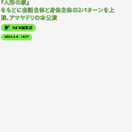
『人形の家』
をもとに会話主体と身体主体の2パターンを上
演、アマヤドリの本公演
NiEW編集部
2024.3.8｜12:17