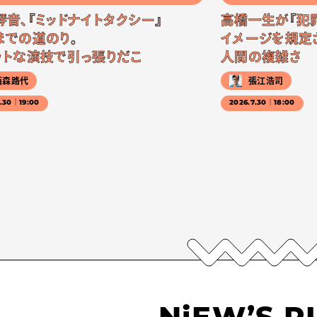
琴音、『ミッドナイトタクシー』
高橋一生が『犯
までの道のり。
イメージを規定
ットな演技で引っ張りだこ
人間の複雑さ
西森路代
張江浩司
7.30｜19:00
2026.7.30｜18:00