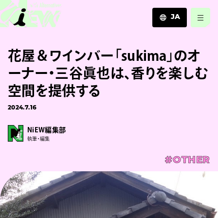
JA
JA
花屋＆ワインバー「sukima」のオ
EN
ZH
ーナー・三谷眞也は、香りを楽しむ
空間を提供する
2024.7.16
NiEW編集部
執筆・編集
#OTHER