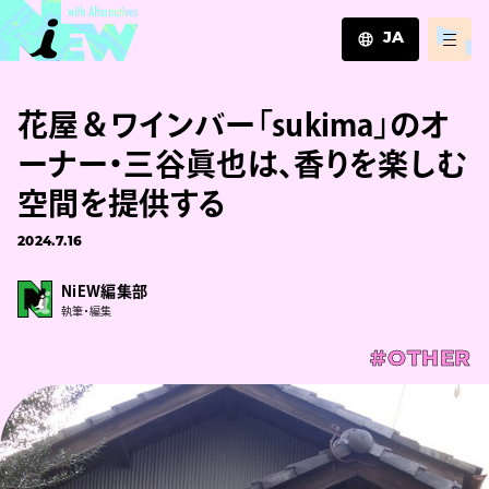
JA
JA
花屋＆ワインバー「sukima」のオ
EN
ZH
ーナー・三谷眞也は、香りを楽しむ
空間を提供する
2024.7.16
NiEW編集部
執筆・編集
#OTHER