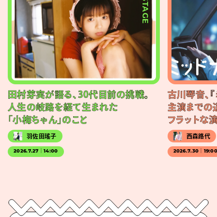
#STAGE
田村芽実が語る、30代目前の挑戦。
古川琴音、『
人生の岐路を経て生まれた
主演までの
「小梅ちゃん」のこと
フラットな
羽佐田瑤子
西森路代
2026.7.27｜14:00
2026.7.30｜19:0