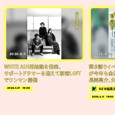
#MUSIC
2026.8.9
2026.8.9
WHITE ASH再始動を発表、
弾き語りイベン
サポートドラマーを迎えて新宿LOFT
が今年も金
でワンマン開催
長岡亮介、
2026.3.31｜18:00
NiEW編集
2026.4.9｜19:00