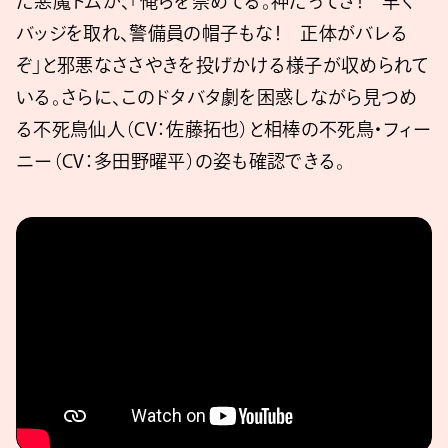
た悪魔トムが、「俺らを崇めてる。神だってさ！ 早く
バッジを取れ、警備員の帽子もな！ 正体がバレる
ぞ」と邪悪なささやきを投げかける様子が収められて
いる。さらに、このドタバタ劇を困惑しながら見つめ
る不死鳥仙人（CV：佐藤拓也）と相棒の不死鳥・フィー
ニー（CV：多田野曜平）の姿も確認できる。