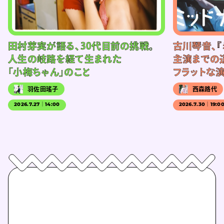
田村芽実が語る、30代目前の挑戦。
古川琴音、『
人生の岐路を経て生まれた
主演までの
「小梅ちゃん」のこと
フラットな
羽佐田瑤子
西森路代
2026.7.27｜14:00
2026.7.30｜19:0