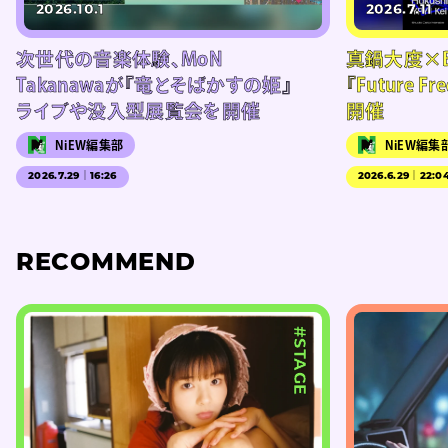
2026.10.1
2026.7.11
次世代の音楽体験、MoN
真鍋大度×B
Takanawaが『竜とそばかすの姫』
『Future Fre
ライブや没入型展覧会を開催
開催
NiEW編集部
NiEW編集
2026.7.29｜16:26
2026.6.29｜22:0
RECOMMEND
#STAGE