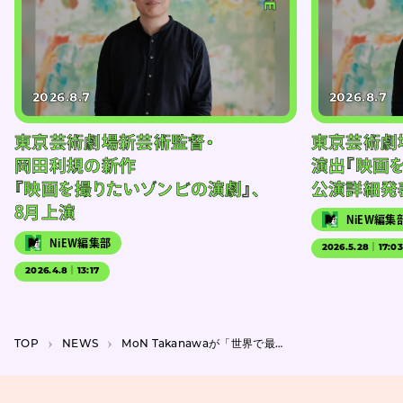
2026.8.7
2026.8.7
東京芸術劇場新芸術監督・
東京芸術劇
岡田利規の新作
演出『映画
『映画を撮りたいゾンビの演劇』、
公演詳細発
8月上演
NiEW編集
NiEW編集部
2026.5.28｜17:0
2026.4.8｜13:17
TOP
NEWS
MoN Takanawaが「世界で最も美しいミュージアム 2026」リストに選出