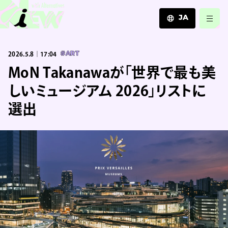
JA
JA
2026.5.8｜17:04
#ART
EN
ZH
MoN Takanawaが「世界で最も美
しいミュージアム 2026」リストに
選出