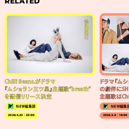
RELATED
#MUSIC
Chilli Beans.がドラマ
ドラマ『ムシ
『ムショラン三ツ星』主題歌“breath”
の劇伴にSH
を配信リリース決定
主題歌はChill
NiEW編集部
NiEW編集
2026.5.23｜23:00
2026.5.8｜18:56