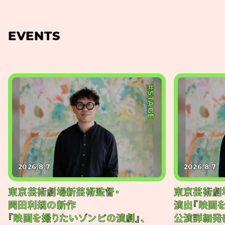
EVENTS
#STAGE
2026.8.7
2026.8.7
東京芸術劇場新芸術監督・
東京芸術劇
岡田利規の新作
演出『映画
『映画を撮りたいゾンビの演劇』、
公演詳細発