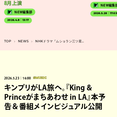
8月上演
NiEW編集
NiEW編集部
2026.5.28｜17:0
2026.4.8｜13:17
TOP
NEWS
NHKドラマ『ムショラン三ツ星』第2話に濱田マリがゲスト出演。小池栄子のコメントも公開
2026.5.23｜16:00
#MUSIC
キンプリがLA旅へ。『King &
Princeがまちあわせ in LA』本予
告＆番組メインビジュアル公開