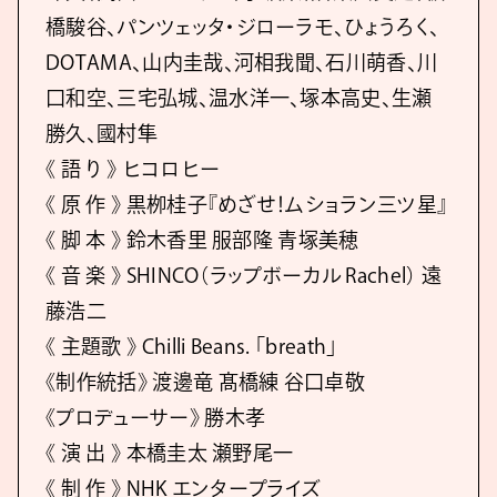
橋駿谷、パンツェッタ・ジローラモ、ひょうろく、
DOTAMA、山内圭哉、河相我聞、石川萌香、川
口和空、三宅弘城、温水洋一、塚本高史、生瀬
勝久、國村隼
《 語 り 》 ヒコロヒー
《 原 作 》 黒栁桂子『めざせ！ムショラン三ツ星』
《 脚 本 》 鈴木香里 服部隆 青塚美穂
《 音 楽 》 SHINCO（ラップボーカル Rachel） 遠
藤浩二
《 主題歌 》 Chilli Beans. 「breath」
《制作統括》 渡邊竜 髙橋練 谷口卓敬
《プロデューサー》 勝木孝
《 演 出 》 本橋圭太 瀬野尾一
《 制 作 》 NHK エンタープライズ