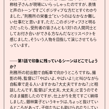
栁桂子さんが現場にいらっしゃったのですが、表情
と声のトーンですごくポジティブな方だとすぐわかり
ました。”刑務所の栄養士”というのはなかなか難し
い仕事だと思います。ただ、このポジティブさと明る
さだったら、受刑者の皆さんとも1対1の人間同士と
してお付き合いができる方なんだなとリスペクトを
感じました。そういう人物を目指して演じさせてもら
っています。
――第1話で印象に残っているシーンはどこでしょう
か？
刑務所の初出勤で自転車で向かうところですね。撮
影の時、監督に『「やばいよ、やばいよ！」と叫びながら
自転車で走る人いますかね？大丈夫ですかね？』と相
談したんです。監督は「大丈夫、大丈夫」と言うのでそ
のまま撮影したのですが、仕上がりを見てすごく納得
しました。銀林葉子というキャラは、ちょっと抜けてい
るところがあって、子供たちにも助けられたりしてい