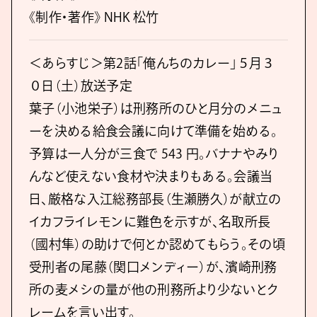
《制作・著作》 NHK 松竹
＜あらすじ＞第2話「俺んちのカレー」５月３
０日（土）放送予定
葉子（小池栄子）は刑務所のひと月分のメニュ
ーを決める給食会議に向けて準備を始める。
予算は一人分が三食で 543 円。バナナやみり
んなど使えない食材や決まりもある。会議当
日、厳格な入江総務部長（生瀬勝久）が献立の
イカフライレモンに難色を示すが、名取所長
（國村隼）の助けで何とか認めてもらう。その頃
受刑者の尾藤（関口メンディー）が、濱崎刑務
所の麦メシの量が他の刑務所より少ないとク
レームを言い出す。