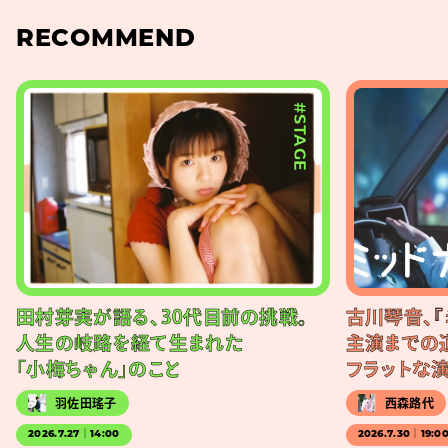
RECOMMEND
#STAGE
田村芽実が語る、30代目前の挑戦。
古川琴音、『
人生の岐路を経て生まれた
主演までの
「小梅ちゃん」のこと
フラットな
羽佐田瑤子
西森路代
2026.7.27｜14:00
2026.7.30｜19:0