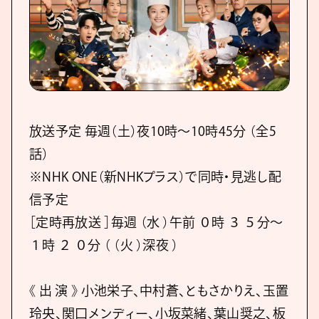
放送予定 毎週（土）夜10時～10時45分 （全5
話）
※NHK ONE（新NHKプラス）で同時・見逃し配
信予定
［定時再放送 ］毎週 （水 ）午前 ０時 ３ ５分～
１時 ２ ０分 （ （火 ）深夜 ）
《 出 演 》 小池栄子、中村蒼、ともさかりえ、玉置
玲央、関口メンディー、小坂菜緒、葉山奨之、板