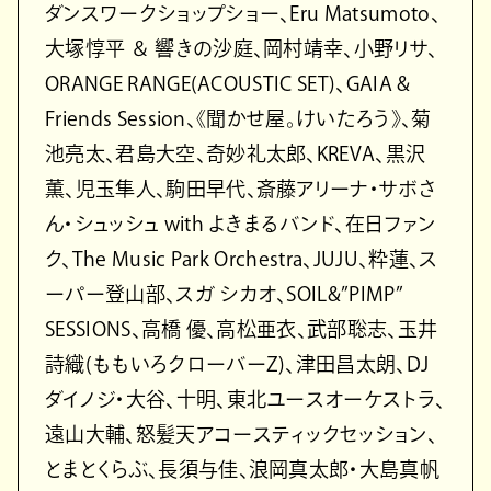
ダンスワークショップショー、Eru Matsumoto、
大塚惇平 ＆ 響きの沙庭、岡村靖幸、小野リサ、
ORANGE RANGE(ACOUSTIC SET)、GAIA &
Friends Session、《聞かせ屋。けいたろう》、菊
池亮太、君島大空、奇妙礼太郎、KREVA、黒沢
薫、児玉隼人、駒田早代、斎藤アリーナ・サボさ
ん・シュッシュ with よきまるバンド、在日ファン
ク、The Music Park Orchestra、JUJU、粋蓮、ス
ーパー登山部、スガ シカオ、SOIL&”PIMP”
SESSIONS、高橋 優、高松亜衣、武部聡志、玉井
詩織(ももいろクローバーZ)、津田昌太朗、DJ
ダイノジ・大谷、十明、東北ユースオーケストラ、
遠山大輔、怒髪天アコースティックセッション、
とまとくらぶ、長須与佳、浪岡真太郎・大島真帆