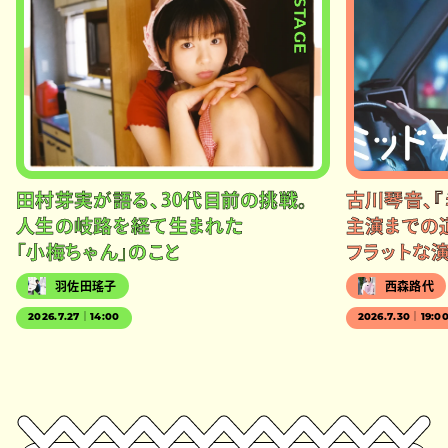
#STAGE
田村芽実が語る、30代目前の挑戦。
古川琴音、『
人生の岐路を経て生まれた
主演までの
「小梅ちゃん」のこと
フラットな
羽佐田瑤子
西森路代
2026.7.27｜14:00
2026.7.30｜19:0