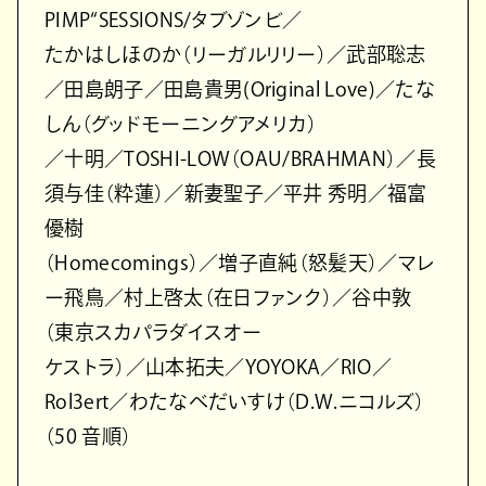
PIMP“SESSIONS/タブゾンビ／
たかはしほのか（リーガルリリー）／武部聡志
／田島朗子／田島貴男(Original Love)／たな
しん（グッドモーニングアメリカ）
／十明／TOSHI-LOW（OAU/BRAHMAN）／長
須与佳（粋蓮）／新妻聖子／平井 秀明／福富
優樹
（Homecomings）／増子直純（怒髪天）／マレ
ー飛鳥／村上啓太（在日ファンク）／谷中敦
（東京スカパラダイスオー
ケストラ）／山本拓夫／YOYOKA／RIO／
Rol3ert／わたなべだいすけ（D.W.ニコルズ）
（50 音順）