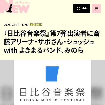
JA
JA
2026.5.15｜16:26
#MUSIC
EN
ZH
『日比谷音楽祭』第7弾出演者に斎
藤アリーナ・サボさん・シュッシュ
with よきまるバンド、みのら