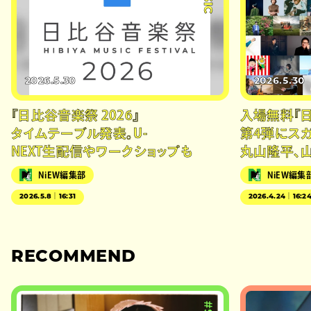
2026.5.30
2026.5.30
『日比谷音楽祭 2026』
入場無料『日
タイムテーブル発表。U-
第4弾にスガ 
NEXT生配信やワークショップも
丸山隆平、
NiEW編集部
NiEW編集
2026.5.8｜16:31
2026.4.24｜16:2
RECOMMEND