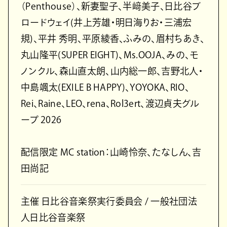
（Penthouse）、新妻聖子、半﨑美子、日比谷ブ
ロードウェイ(井上芳雄・明日海りお・三浦宏
規)、平井 秀明、平原綾香、ふみの、眉村ちあき、
丸山隆平(SUPER EIGHT)、Ms.OOJA、みの、モ
ノンクル、森山直太朗、山内総一郎、吉野北人・
中島颯太(EXILE B HAPPY)、YOYOKA、RIO、
Rei、Raine、LEO、rena、Rol3ert、渡辺貞夫グル
ープ 2026
配信限定 MC station：山崎怜奈、たなしん、吉
田尚記
主催 日比谷音楽祭実行委員会 / 一般社団法
人日比谷音楽祭