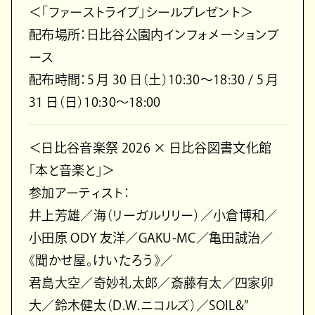
＜「ファーストライブ」シールプレゼント＞
配布場所：日比谷公園内インフォメーションブ
ース
配布時間：5 月 30 日（土）10:30〜18:30 / 5 月
31 日（日）10:30〜18:00
＜日比谷音楽祭 2026 × 日比谷図書文化館
「本と音楽と」＞
参加アーティスト：
井上芳雄／海（リーガルリリー）／小倉博和／
小田原 ODY 友洋／GAKU-MC／亀田誠治／
《聞かせ屋。けいたろう》／
君島大空／奇妙礼太郎／斎藤有太／四家卯
大／鈴木健太（D.W.ニコルズ）／SOIL&”