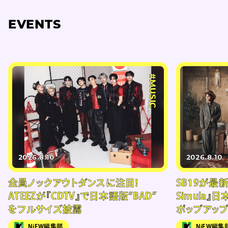
EVENTS
#MUSIC
2026.8.10
2026.8.10
全員ノックアウトダンスに注目！
SB19が最新
ATEEZが『CDTV』で日本語版“BAD”
Simula』
をフルサイズ披露
ポップアッ
NiEW編集部
NiEW編集