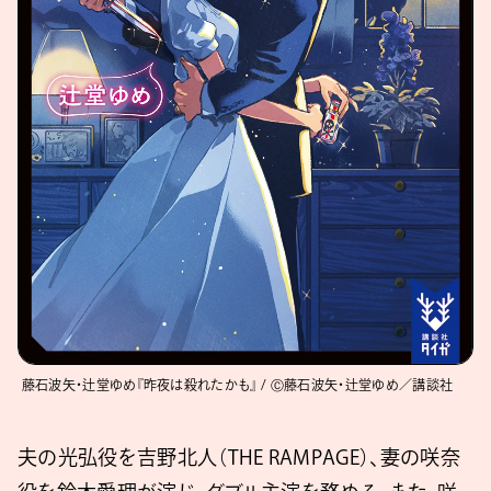
︎ 藤石波矢・辻堂ゆめ『昨夜は殺れたかも』 / Ⓒ藤石波矢・辻堂ゆめ／講談社
夫の光弘役を吉野北人（THE RAMPAGE）、妻の咲奈