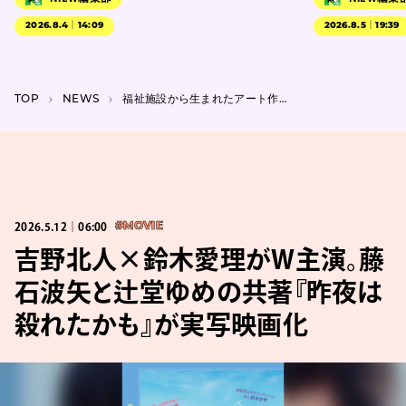
2026.8.4｜14:09
2026.8.5｜19:39
TOP
NEWS
福祉施設から生まれたアート作品やプロダクトを紹介、こここ×starnetの共同企画展
2026.5.12｜06:00
#MOVIE
吉野北人×鈴木愛理がW主演。藤
石波矢と辻堂ゆめの共著『昨夜は
殺れたかも』が実写映画化