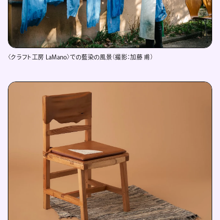
〈クラフト工房 LaMano〉での藍染の風景（撮影：加藤 甫）