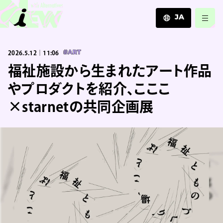
JA
JA
2026.5.12｜11:06
#ART
EN
ZH
福祉施設から生まれたアート作品
やプロダクトを紹介、こここ
×starnetの共同企画展