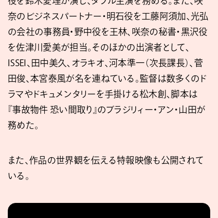
役を鈴木愛理が演じ、ダブル主演を務める。また、咲
奈のビジネスパートナー・明石役を工藤阿須加、光弘
の会社の事務員・野中役を王林、咲奈の秘書・黒沢役
を佐津川愛美が担当。そのほかの出演者として、
ISSEI、田中美久、オラキオ、河本準一（次長課長）、菅
田俊、本宮泰風が名を連ねている。監督は数多くのド
ラマやドキュメンタリーを手掛ける松木創、脚本は
『事故物件 恐い間取り』のブラジリィー・アン・山田が
務めた。
また、作品の世界観を伝える特報映像も公開されて
いる。
https://youtu.be/6K7kegThaIE