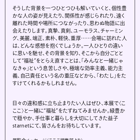
そうした背景を一つひとつひも解いていくと、個性豊
かな人の姿が見えたり、関係性が感じられたり、遠く
離れた時間や場所につながったり、思わぬ物語に出
会えたりします。真摯、真剣、ユーモラス、チャーミン
グ、美麗、端正、素朴、軽快、重厚……会場に訪れた人
は、どんな感想を抱くでしょうか。一人ひとりの違い
に思いを馳せ、その背景を知り、そこから自分ごとと
して“福祉”をとらえ直すことは、「みんなと一緒じゃ
なきゃ」という息苦しさや、極端な効率主義、能力主
義、自己責任という名の重圧などから、「わたし」をた
すけてくれるかもしれません。
日々の違和感に立ち止まりたい人はぜひ、本展で〈こ
ここ〉と一緒に“福祉”をたずねてみませんか。緑豊か
で穏やか、手仕事と暮らしを大切にしてきた益子
starnetにて、皆さんをお待ちしています。