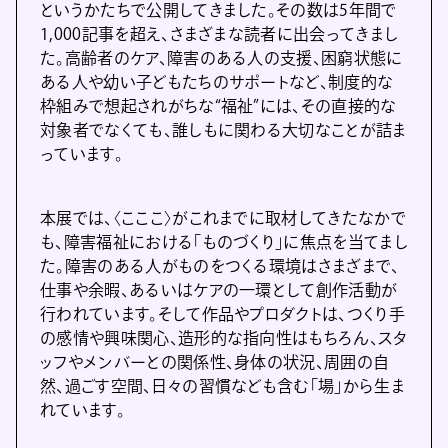
というかたちで公開してきました。その数は5年間で
1,000記事を超え、さまざまな読者に出会ってきまし
た。高齢者のケア、障害のある人の支援、困窮状態に
ある人や幼い子どもたちのサポートなど、制度的な
枠組みで想起されがちな“福祉”には、その直接的な
対象者でなくても、誰しもに関わる大切なことが詰ま
っています。
本展では、〈こここ〉がこれまでに取材してきたなかで
も、障害福祉における「ものづくり」に焦点を当てまし
た。障害のある人がものをつくる環境はさまざまで、
仕事や余暇、あるいはケアの一環として創作活動が
行われています。そして作品やプロダクトは、つくり手
の感情や興味関心、造形的な指向性はもちろん、スタ
ッフやメンバーとの関係性、身体の状況、周囲の自
然、過ごす空間、日々の習慣なども含む「場」から生ま
れています。