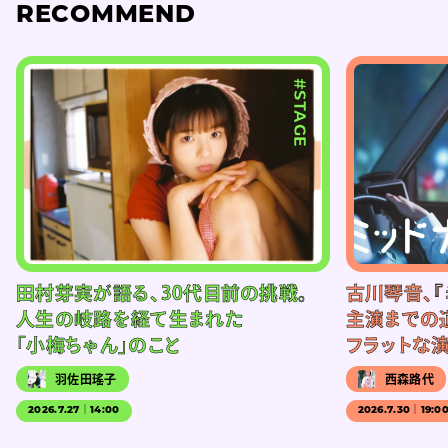
RECOMMEND
#STAGE
田村芽実が語る、30代目前の挑戦。
古川琴音、『
人生の岐路を経て生まれた
主演までの
「小梅ちゃん」のこと
フラットな
羽佐田瑤子
西森路代
2026.7.27｜14:00
2026.7.30｜19:0