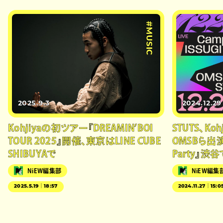
#MUSIC
2025.9.3
2024.12.29
Kohjiyaの初ツアー『DREAMIN’BOI
STUTS、Koh
TOUR 2025』開催、東京はLINE CUBE
OMSBら出演『
SHIBUYAで
Party』渋
NiEW編集部
NiEW編集
2025.5.19｜18:57
2024.11.27｜15:0