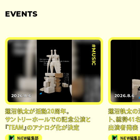
EVENTS
#MUSIC
2026.8.6
2026.8.6
蓮沼執太が活動20周年。
蓮沼執太の
サントリーホールでの記念公演と
ト、総勢41
『TEAM』のアナログ化が決定
出演者発表
NiEW編集部
NiEW編集