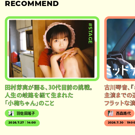
RECOMMEND
#STAGE
田村芽実が語る、30代目前の挑戦。
古川琴音、『
人生の岐路を経て生まれた
主演までの
「小梅ちゃん」のこと
フラットな
羽佐田瑤子
西森路代
2026.7.27｜14:00
2026.7.30｜19:0