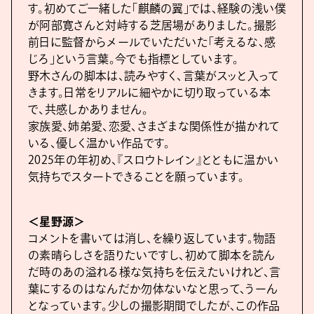
す。初めてご一緒した「麒麟の翼」では、経験の浅い僕
が阿部寛さんと対峙する芝居場がありました。撮影
前日に監督からメールでいただいた「考えるな、感
じろ」という言葉。今でも指標としています。
野木さんの脚本は、読みやすく、言葉がスッと入って
きます。日常をリアルに細やかに切り取っている本
で、共感しかありません。
家族愛、姉弟愛、恋愛、さまざまな関係性が描かれて
いる、優しく温かい作品です。
2025年の年初め、『スロウトレイン』とともに温かい
気持ちでスタートできることを願っています。
＜星野源＞
コメントを書いては消し、を繰り返しています。物語
の素晴らしさを語りたいですし、初めて脚本を読ん
だ時のあの溢れる様な気持ちを伝えたいけれど、言
葉にするのはなんだか勿体ないなと思って、うーん
となっています。少しの撮影期間でしたが、この作品