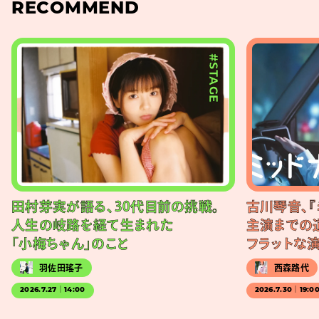
RECOMMEND
#STAGE
田村芽実が語る、30代目前の挑戦。
古川琴音、『
人生の岐路を経て生まれた
主演までの
「小梅ちゃん」のこと
フラットな
羽佐田瑤子
西森路代
2026.7.27｜14:00
2026.7.30｜19:0