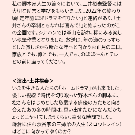
私の脚本家人生の節々において、土井裕泰監督には
大切な助言と学びをもらいました。2022年の終わり
頃「定年前にSPドラマを作りたい」と連絡があり、「土
井さんの卒制ともなれば喜んで！」と始まったのがこ
の企画です。シナハンでは釜山を訪れ、稀にみる楽し
い執筆作業となりました。放送は、年の瀬のうっすら
とした寂しさから新たな年へと向かうお正月の二日。
家族とでも、誰とでも、一人でも、のほほ〜んとテレ
ビの前に座ってください。
＜演出・土井裕泰＞
いまを生きる人たちの「ホームドラマ」が出来ました。
優しい視線で時代を切り取った野木さんの脚本に、
松さんをはじめとした敬愛する俳優の方たちと向き
合えたあの冬の時間は、思い出すたびになんだかち
ょっとニヤけてしまうくらい、幸せな時間でした。
鎌倉に住む渋谷家の三姉弟の人生（スロウトレイン）
はどこに向かってゆくのか？