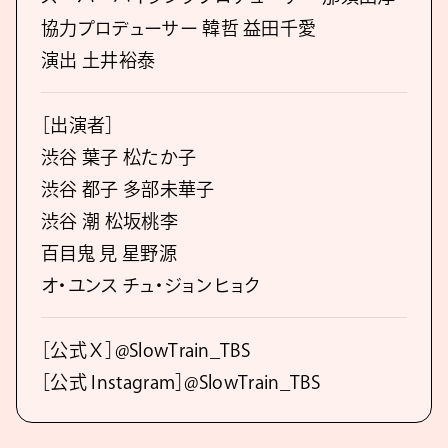
協力プロデューサー 韓哲 益田千愛
演出 土井裕泰
［出演者］
渋谷 葉子 松たか子
渋谷 都子 多部未華子
渋谷 潮 松坂桃李
百目鬼 見 星野源
オ・ユンス チュ・ジョンヒョク
［公式Ｘ］@SlowTrain_TBS
［公式 Instagram］@SlowTrain_TBS