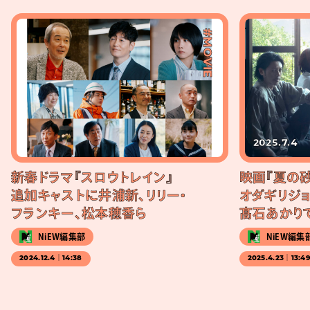
#MOVIE
2025.7.4
新春ドラマ『スロウトレイン』
映画『夏の
追加キャストに井浦新、リリー・
オダギリジ
フランキー、松本穂香ら
髙石あかり
NiEW編集部
NiEW編集
2024.12.4｜14:38
2025.4.23｜13:4