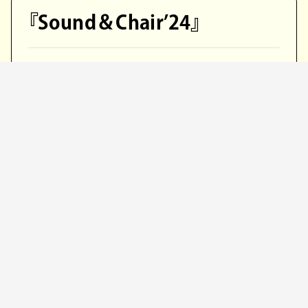
『Sound＆Chair’24』
『Sound＆Chair’24』
日程：2024年11月1日（金）〜11月10日（日）
時間：月〜金 17:00〜22:00／土日・祝日 11:00
〜22:00
会場：多摩川丸子橋第2広場・ピクニック広場
住所：神奈川県川崎市中原区上丸子八幡町 地
内
アクセス：東急東横線「新丸子駅」から徒歩9分
入場：無料
主催：株式会社epigram
協賛：Audio-Technica