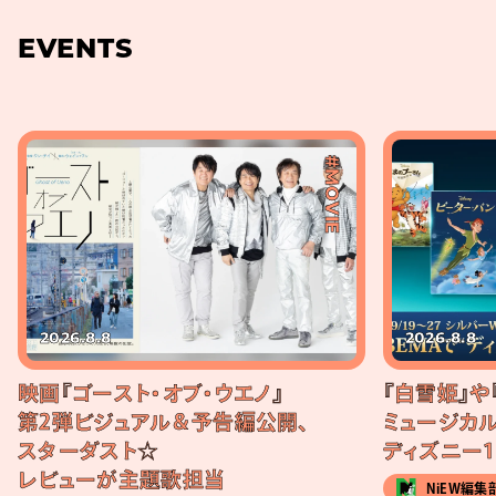
EVENTS
#MOVIE
2026.8.8
2026.8.8
映画『ゴースト・オブ・ウエノ』
『白雪姫』や
第2弾ビジュアル＆予告編公開、
ミュージカル
スターダスト☆
ディズニー1
レビューが主題歌担当
NiEW編集