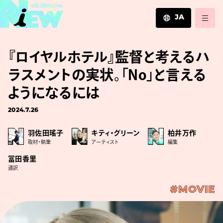
JA
JA
『ロイヤルホテル』監督と考えるハ
EN
ZH
ラスメントの実状。「No」と言える
ようになるには
2024.7.26
羽佐田瑤子
キティ・グリーン
柏井万作
取材・執筆
アーティスト
編集
冨田香里
通訳
#MOVIE