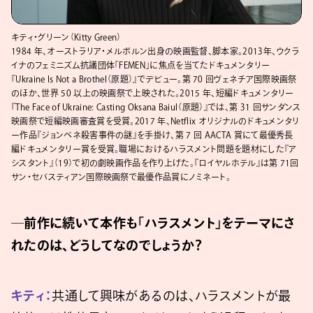
キティ・グリーン（Kitty Green）
1984 年、オーストラリア・メルボルン出身の映画監督、脚本家。2013年、ウクラ
イナのフェミニズム抗議団体「FEMEN」に焦点を当てたドキュメンタリー
『Ukraine Is Not a Brothel（原題）』でデビュー。第 70 回ヴェネチア国際映画祭
のほか、世界 50 以上の映画祭で上映された。2015 年、短編ドキュメンタリー
『The Face of Ukraine: Casting Oksana Baiul（原題）』では、第 31 回サンダンス
映画祭で短編映画審査賞を受賞。2017 年、Netflix オリジナルのドキュメンタリ
ー作品『ジョンベネ殺害事件の謎』を手掛け、第 7 回 AACTA 賞にて最優秀長
編ドキュメンタリー賞を受賞。職場におけるハラスメント問題を題材にした『ア
シスタント』（19）で初の劇映画作品を作り上げた。『ロイヤルホテル』は第 71回
サン・セバスティアン国際映画祭で最優作品賞にノミネート。
─前作に続いて本作も「ハラスメント」をテーマにさ
れたのは、どうしてなのでしょうか？
キティ：
共通して興味があるのは、ハラスメントが最