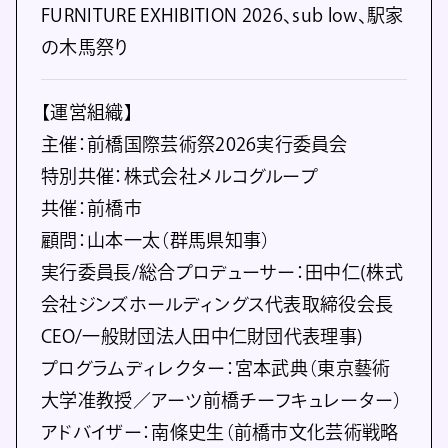
FURNITURE EXHIBITION 2026、sub low、駅家
の木⾺祭り
【運営組織】
主催：前橋国際芸術祭2026実⾏委員会
特別共催：株式会社メルコグループ
共催：前橋市
顧問：山本⼀太（群⾺県知事）
実⾏委員⻑/総合プロデューサー：⽥中仁(株式
会社ジンズホールディングス代表取締役会⻑
CEO/⼀般財団法人⽥中仁財団代表理事)
プログラムディレクター：宮本武典（東京藝術
⼤学准教授／アーツ前橋チーフキュレーター）
アドバイザー：南條史⽣（前橋市文化芸術戦略