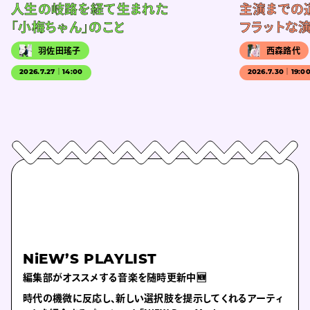
人生の岐路を経て生まれた
主演までの
「小梅ちゃん」のこと
フラットな
羽佐田瑤子
西森路代
2026.7.27｜14:00
2026.7.30｜19:0
NiEW’S PLAYLIST
編集部がオススメする音楽を随時更新中🆕
時代の機微に反応し、新しい選択肢を提示してくれるアーティ