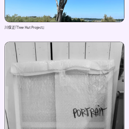
川俣正『Tree Hut Project』