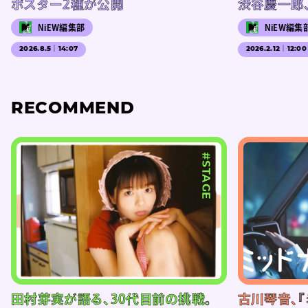
ポスター2種が公開
渋谷慶一郎
NiEW編集部
NiEW編集
2026.8.5｜14:07
2026.2.12｜12:00
RECOMMEND
#STAGE
田村芽実が語る、30代目前の挑戦。
古川琴音、『