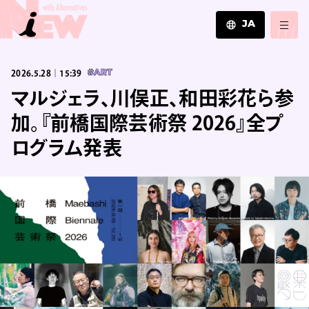
JA
JA
2026.5.28｜15:39
#ART
EN
ZH
マルジェラ、川俣正、和田彩花ら参
加。『前橋国際芸術祭 2026』全プ
ログラム発表