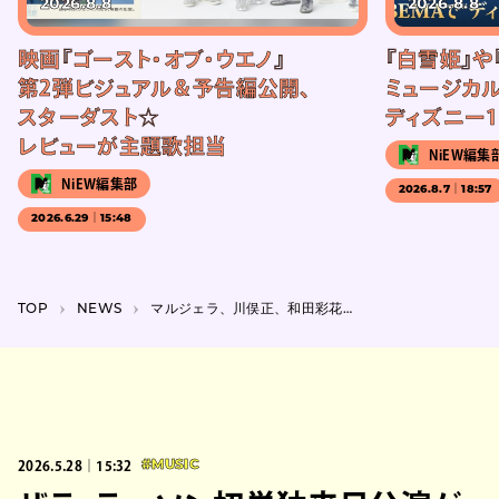
2026.8.8
2026.8.8
映画『ゴースト・オブ・ウエノ』
『白雪姫』や
第2弾ビジュアル＆予告編公開、
ミュージカル
スターダスト☆
ディズニー1
レビューが主題歌担当
NiEW編集
NiEW編集部
2026.8.7｜18:57
2026.6.29｜15:48
TOP
NEWS
マルジェラ、川俣正、和田彩花ら参加。『前橋国際芸術祭 2026』全プログラム発表
2026.5.28｜15:32
#MUSIC