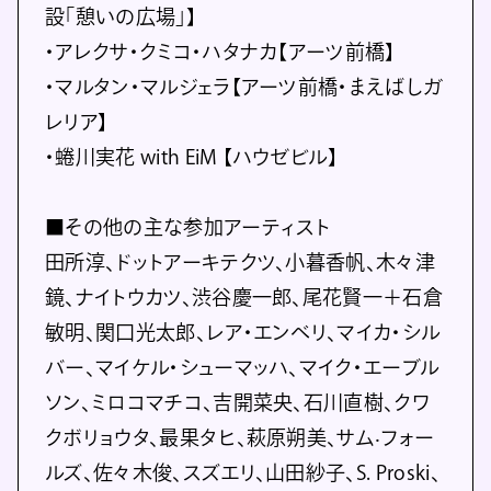
設「憩いの広場」】
・アレクサ・クミコ・ハタナカ【アーツ前橋】
・マルタン・マルジェラ【アーツ前橋・まえばしガ
レリア】
・蜷川実花 with EiM 【ハウゼビル】
■その他の主な参加アーティスト
⽥所淳、ドットアーキテクツ、小暮⾹帆、木々津
鏡、ナイトウカツ、渋谷慶⼀郎、尾花賢⼀＋石倉
敏明、関口光太郎、レア・エンベリ、マイカ・シル
バー、マイケル・シューマッハ、マイク・エーブル
ソン、ミロコマチコ、吉開菜央、石川直樹、クワ
クボリョウタ、最果タヒ、萩原朔美、サム‧フォー
ルズ、佐々木俊、スズエリ、山⽥紗⼦、S. Proski、