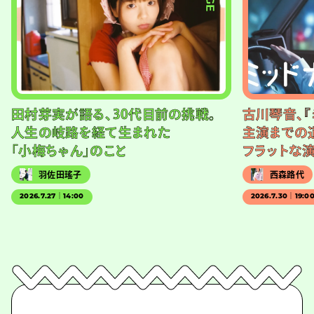
田村芽実が語る、30代目前の挑戦。
古川琴音、『
人生の岐路を経て生まれた
主演までの
「小梅ちゃん」のこと
フラットな
羽佐田瑤子
西森路代
2026.7.27｜14:00
2026.7.30｜19:0