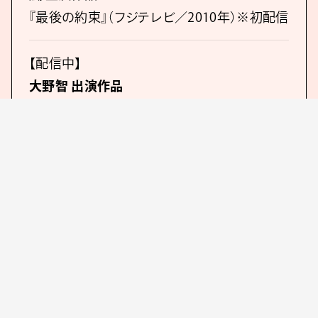
『最後の約束』（フジテレビ／2010年）※初配信
【配信中】
大野智 出演作品
『魔王』（TBSテレビ／2008年）
『歌のおにいさん』（テレビ朝日／2009年）
『怪物くん』（日本テレビ／2010年）
※以下のSP番組も配信
『もう帰ってきたよ!! 怪物くん全て新作SP』
（日本テレビ／2010年）
『怪物くん 完全新作スペシャル!!』（日本テレ
ビ／2011年）
『鍵のかかった部屋』（フジテレビ／2012年）
『死神くん』（テレビ朝日／2014年）