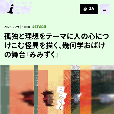
JA
JA
2026.5.29｜10:00
#STAGE
EN
ZH
孤独と理想をテーマに人の心につ
けこむ怪異を描く、幾何学おばけ
の舞台『みみずく』