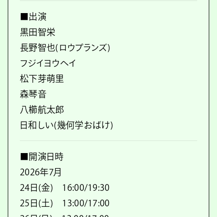
■出演
黒田智栄
長野智也(ロウプランズ)
フジイヨウヘイ
松下芽萌里
森琴音
八櫛航太郎
日和しい(幾何学おばけ)
■開演日時
2026年7月
24日(金) 16:00/19:30
25日(土) 13:00/17:00