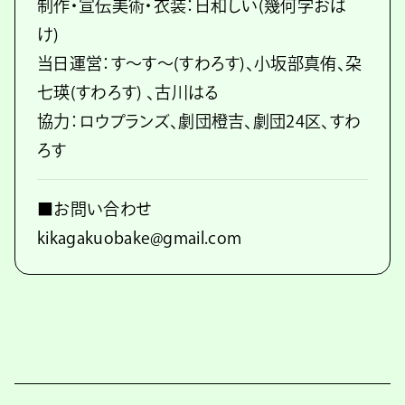
制作・宣伝美術・衣装：日和しい(幾何学おば
け)
当日運営：す～す～(すわろす)、小坂部真侑、朶
七瑛(すわろす) 、古川はる
協力：ロウプランズ、劇団橙吉、劇団24区、すわ
ろす
■お問い合わせ
kikagakuobake@gmail.com