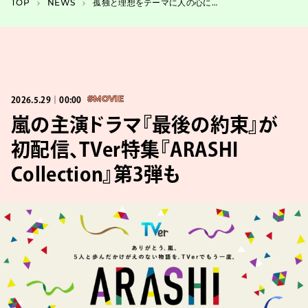
TOP
NEWS
孤独と理想をテーマに人の心につけこむ怪異を描く、幾何学おばけの舞台『みみずく』
2026.5.29｜00:00
#MOVIE
嵐の主演ドラマ『最後の約束』が
初配信、TVer特集『ARASHI
Collection』第3弾も