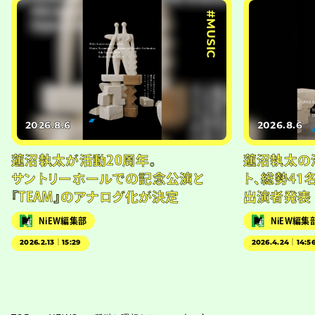
#MUSIC
2026.8.6
2026.8.6
蓮沼執太が活動20周年。
蓮沼執太の
サントリーホールでの記念公演と
ト、総勢41
『TEAM』のアナログ化が決定
出演者発表
NiEW編集部
NiEW編集
2026.2.13｜15:29
2026.4.24｜14:5