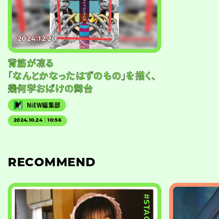
2024.12.20
背筋が凍る
「なんとかなったはずのもの」を描く、
幾何学おばけの舞台
NiEW編集部
2024.10.24｜10:56
RECOMMEND
#STAGE