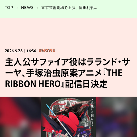
TOP
NEWS
東京芸術劇場で上演、岡田利規作・演出『映画を撮りたいゾンビの演劇』公演詳細発表
2026.5.28｜16:36
#MOVIE
主人公サファイア役はラランド・サ
ーヤ、手塚治虫原案アニメ『THE
RIBBON HERO』配信日決定