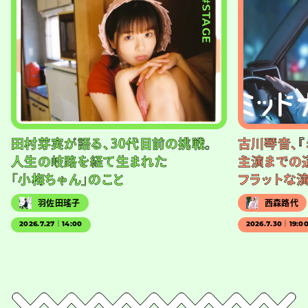
#STAGE
田村芽実が語る、30代目前の挑戦。
古川琴音、『
人生の岐路を経て生まれた
主演までの
「小梅ちゃん」のこと
フラットな
羽佐田瑤子
西森路代
2026.7.27｜14:00
2026.7.30｜19:0