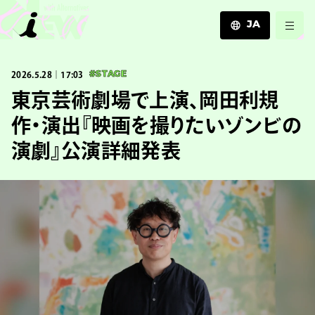
JA
JA
2026.5.28｜17:03
#STAGE
EN
ZH
東京芸術劇場で上演、岡田利規
作・演出『映画を撮りたいゾンビの
演劇』公演詳細発表