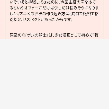
いそいそと挑戦してきたのに、今回主役の声をあて
るというオファーにだけは少しだけ怯みそうになりま
した。アニメの世界の作り込み方は、異質で緻密で格
別だと、リスペクトがあったからです。
原案の『リボンの騎士』は、少女漫画として初めて”戦
う女性”を主人公として描いた作品であったと思いま
す。監督から、サファイアの生い立ちや背景に私と重
なる部分があるとお話をいただいて、覚悟が決まり
ました。苦境の反動としてユーモアを持ってやり返
す、という自分のモットーがサファイアにもあると思
いました。
決して本業ではない私に大役をいただき、厳しいお
声もあると思います。ただ、サファイアの心の声を最
大限出力することに集中して取り組みました。30歳
を超えて、こんなにももがいて挑戦を楽しめた仕事
はありません。是非ご覧いただけると嬉しいです！