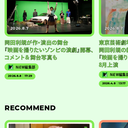
2026.8.7
2026.8.7
岡田利規が作・演出の舞台
東京芸術劇
『映画を撮りたいゾンビの演劇』開幕、
岡田利規の
コメント＆舞台写真も
『映画を撮
8月上演
NiEW編集部
NiEW編集
2026.8.8｜17:29
2026.4.8｜13:17
RECOMMEND