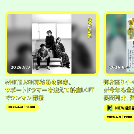
#MUSIC
2026.8.9
2026.8.9
WHITE ASH再始動を発表、
弾き語りイベン
サポートドラマーを迎えて新宿LOFT
が今年も金
でワンマン開催
長岡亮介、
2026.3.31｜18:00
NiEW編集
2026.4.9｜19:00