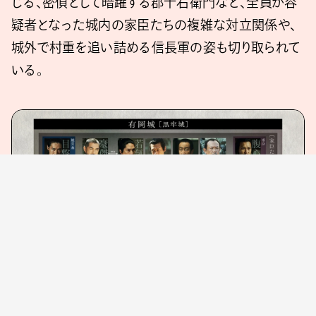
じる、密偵として暗躍する郡十右衛門など、全員が容
疑者となった城内の家臣たちの複雑な対立関係や、
城外で村重を追い詰める信長軍の姿も切り取られて
いる。