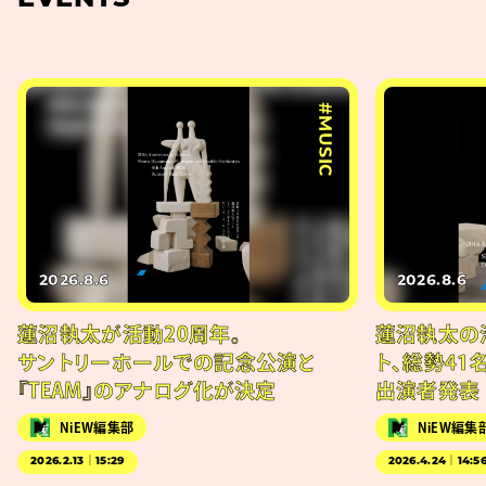
#MUSIC
2026.8.6
2026.8.6
蓮沼執太が活動20周年。
蓮沼執太の
サントリーホールでの記念公演と
ト、総勢41
『TEAM』のアナログ化が決定
出演者発表
NiEW編集部
NiEW編集
2026.2.13｜15:29
2026.4.24｜14:5