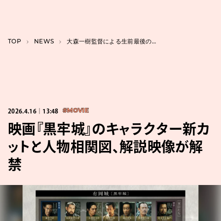
TOP
NEWS
大森一樹監督による生前最後の企画、映画『幕末ヒポクラテスたち』本編シーン公開。主演佐々木蔵之介
2026.4.16｜13:48
#MOVIE
映画『黒牢城』のキャラクター新カ
ットと人物相関図、解説映像が解
禁