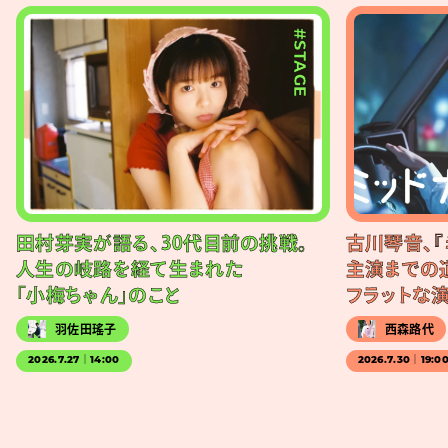
#STAGE
田村芽実が語る、30代目前の挑戦。
古川琴音、『
人生の岐路を経て生まれた
主演までの
「小梅ちゃん」のこと
フラットな
羽佐田瑤子
西森路代
2026.7.27｜14:00
2026.7.30｜19:0