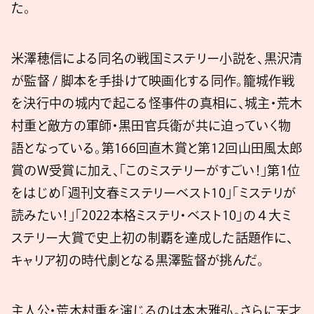
た。
米澤穂信による同名の戦国ミステリー小説を、黒沢清
が監督 / 脚本を手掛けて映画化する同作。籠城作戦
を決行中の城内で起こる怪事件の真相に、城主・荒木
村重と敵方の軍師・黒田官兵衛が共に迫っていく物
語となっている。第166回直木賞と第12回山田風太郎
賞のW受賞に加え、「このミステリーがすごい！」第1位
をはじめ「週刊文春ミステリーベスト10」「ミステリが
読みたい！」「2022本格ミステリ・ベスト10」の４大ミ
ステリー大賞で史上初の制覇を達成した話題作に、
キャリア初の時代劇となる黒澤監督が挑んだ。
主人公・荒木村重を演じるのは本木雅弘。さらに天才