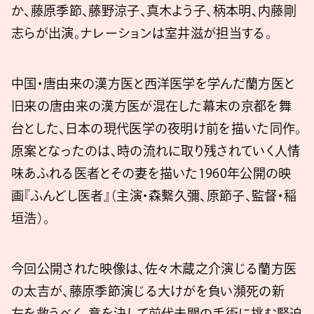
か、藤原季節、藤野涼子、真木よう子、柄本明、内藤剛
志らが出演。ナレーションは室井滋が担当する。
中国・唐由来の漢方医と西洋医学を学んだ蘭方医と
旧来の唐由来の漢方医が混在した幕末の京都を舞
台とした、日本の現代医学の夜明け前を描いた同作。
原案となったのは、時の流れに取り残されていく人情
味あふれる医者とその妻を描いた1960年公開の映
画『ふんどし医者』（主演・森繫久彌、原節子、監督・稲
垣浩）。
今回公開された映像は、佐々木蔵之介演じる蘭方医
の太吉が、藤原季節演じる大けがを負い瀕死の新
左を救うべく、意を決して前代未聞の手術に挑む緊迫