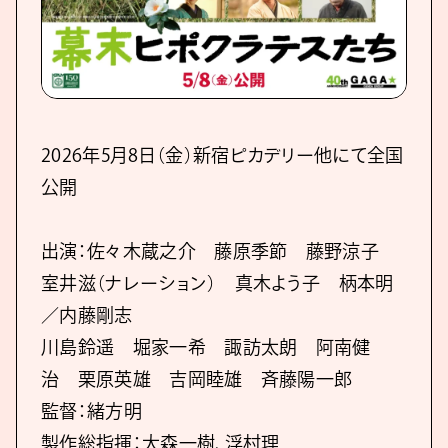
2026年5月8日（金）新宿ピカデリー他にて全国
公開
出演：佐々木蔵之介 藤原季節 藤野涼子
室井滋（ナレーション） 真木よう子 柄本明
／内藤剛志
川島鈴遥 堀家一希 諏訪太朗 阿南健
治 栗原英雄 吉岡睦雄 斉藤陽一郎
監督：緒方明
製作総指揮：大森一樹、浮村理