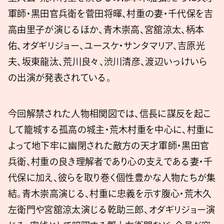
軍師・黒田官兵衛を菅田将暉、村重の妻・千代保を吉
高由里子が演じるほか、青木崇高、宮舘涼太、柄本
佑、オダギリジョー、ユースケ・サンタマリア、吉原光
夫、坂東龍汰、荒川良々、渋川清彦、渡辺いっけいら
の出演が発表されている。
今回解禁された人物相関図では、信長に謀反を起こ
して籠城する孤高の城主・荒木村重を中心に、村重に
よって地下牢に幽閉された敵方の天才軍師・黒田官
兵衛、村重の良き理解者であり心の支えである妻・千
代保に加え、彼らを取り巻く個性豊かな人物たちが集
結。青木崇高演じる、村重に忠義を示す腹心・荒木久
左衛門や宮舘涼太演じる乾助三郎、オダギリジョー演