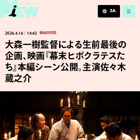
JA
JA
2026.4.16｜14:42
#MOVIE
EN
ZH
大森一樹監督による生前最後の
企画、映画『幕末ヒポクラテスた
ち』本編シーン公開。主演佐々木
蔵之介