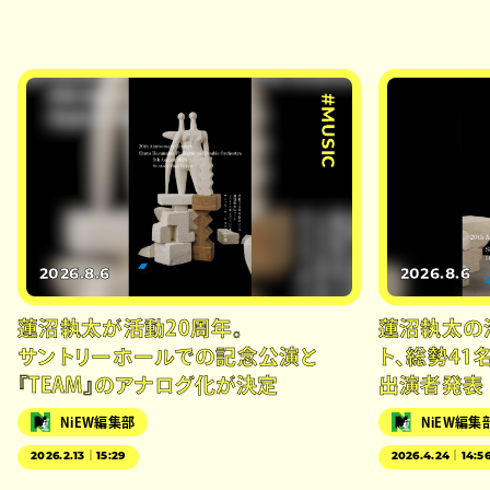
#MUSIC
2026.8.6
2026.8.6
蓮沼執太が活動20周年。
蓮沼執太の
サントリーホールでの記念公演と
ト、総勢41
『TEAM』のアナログ化が決定
出演者発表
NiEW編集部
NiEW編集
2026.2.13｜15:29
2026.4.24｜14:5