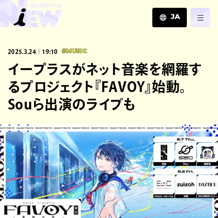
JA
JA
2025.3.24｜19:10
#MUSIC
EN
ZH
イープラスがネット音楽を網羅す
るプロジェクト『FAVOY』始動。
Souら出演のライブも