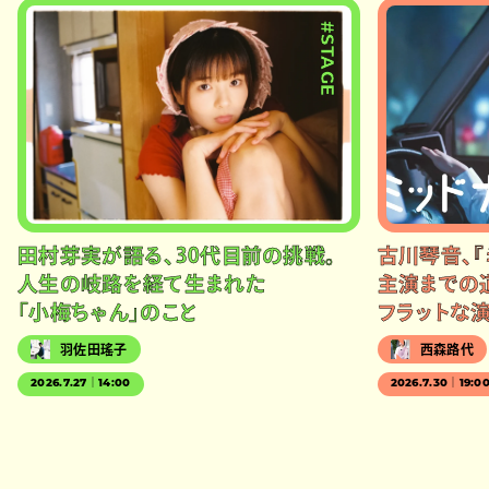
#STAGE
田村芽実が語る、30代目前の挑戦。
古川琴音、『
人生の岐路を経て生まれた
主演までの
「小梅ちゃん」のこと
フラットな
羽佐田瑤子
西森路代
2026.7.27｜14:00
2026.7.30｜19:0