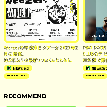
#MUSIC
2027.2.12
2026.11.30
Weezerの単独来日ツアーが2027年2
TWO DOOR
月に開催、
CLUBの
約5年ぶりの最新アルバムとともに
東名阪で開
NiEW編集部
NiEW編集
2026.8.6｜16:22
2026.5.1｜15:55
RECOMMEND