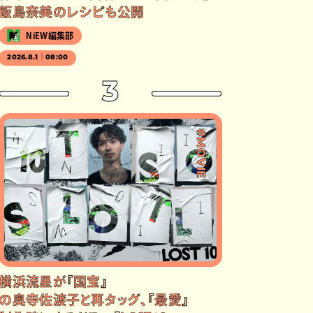
飯島奈美のレシピも公開
NiEW編集部
2026.8.1｜08:00
3
#MOVIE
横浜流星が『国宝』
の奥寺佐渡子と再タッグ、『最愛』