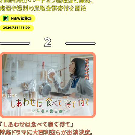
VINEGARがハードオフ藤枝店と連携、
楽器や機材の買取金額寄付を開始
NiEW編集部
2026.7.31｜18:00
2
#MOVIE
『しあわせは食べて寝て待て』
特集ドラマに大西利空らが出演決定。