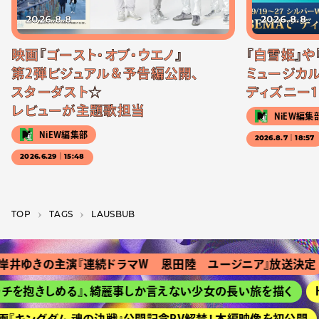
2026.8.8
2026.8.8
映画『ゴースト・オブ・ウエノ』
『白雪姫』や
第2弾ビジュアル＆予告編公開、
ミュージカル
スターダスト☆
ディズニー1
レビューが主題歌担当
NiEW編集
NiEW編集部
2026.8.7｜18:57
2026.6.29｜15:48
TOP
T­A­G­S
LAUSBUB
井ゆきの主演『連続ドラマＷ 恩田陸 ユージニア』放送決定
を抱きしめる』、綺麗事しか言えない少女の長い旅を描く
HI
『キングダム 魂の決戦』公開記念PV解禁！ 本編映像を初公開