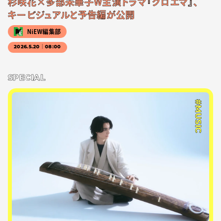
杉咲花×多部未華子W主演ドラマ『クロエマ』、
キービジュアルと予告編が公開
NiEW編集部
2026.5.20｜08:00
SPECIAL
#MUSIC