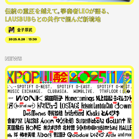
伝統の重圧を越えて。箏奏者LEOが語る、
LAUSBUBらとの共作で掴んだ新境地
金子厚武
2025.8.28｜13:30
NEWS
#MUSIC