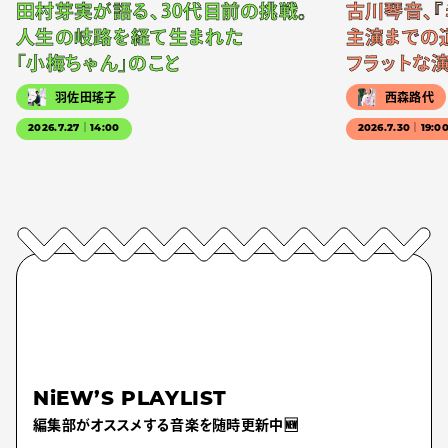
田村芽実が語る、30代目前の挑戦。
古川琴音、『
人生の岐路を経て生まれた
主演までの
「小梅ちゃん」のこと
フラットな
羽佐田瑤子
西森路代
2026.7.27｜14:00
2026.7.30｜19:0
NiEW’S PLAYLIST
編集部がオススメする音楽を随時更新中🆕