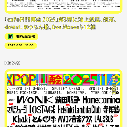
2025.11.9
『exPoP!!!!!再会 2025』第3弾に浦上想起、優河、
downt、ゆうらん船、Dos Monosら12組
NiEW編集部
2025.8.18｜15:00
NEWS
#MUSIC