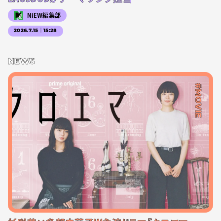
NiEW編集部
2026.7.15｜15:28
NEWS
#MOVIE