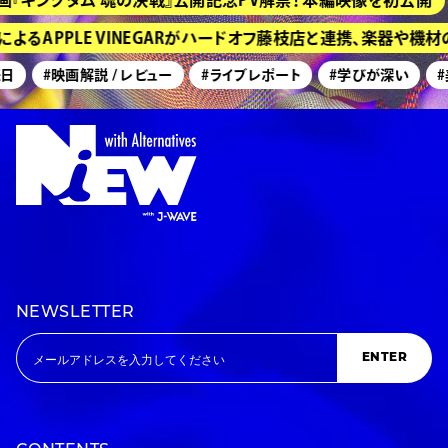
るAPPLE VINEGARがハードオフ藤枝店と連携、楽器や機材
#映画解説 / レビュー
#ライブレポート
#学びが深い
#美
NEWSLETTER
ENTER