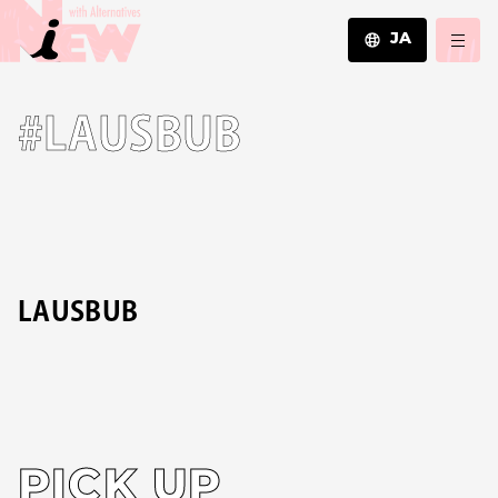
JA
JA
#LAUSBUB
EN
ZH
LAUSBUB
PICK UP