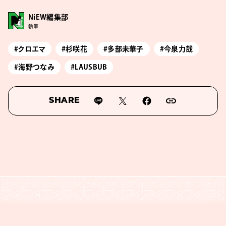
NiEW編集部
執筆
#クロエマ
#杉咲花
#多部未華子
#今泉力哉
#海野つなみ
#LAUSBUB
SHARE