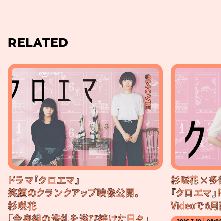
RELATED
#MOVIE
ドラマ『クロエマ』
杉咲花×多
笑顔のクランクアップ映像公開。
『クロエマ』P
杉咲花
Videoで
「今泉組の洗礼を浴び続けた日々」