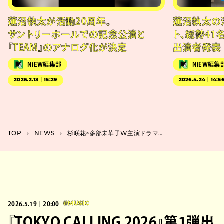
蓮沼執太が活動20周年。
蓮沼執太の
サントリーホールでの記念公演と
ト、総勢41
『TEAM』のアナログ化が決定
出演者発表
NiEW編集部
NiEW編集
2026.2.13｜15:29
2026.4.24｜14:5
TOP
NEWS
杉咲花×多部未華子W主演ドラマ『クロエマ』、キービジュアルと予告編が公開
2026.5.19｜20:00
#MUSIC
『TOKYO CALLING 2026』第1弾出