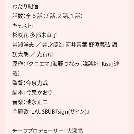
わたり配信
話数：全 5 話（2 話、2 話、1 話）
キャスト：
杉咲花 多部未華子
岩瀬洋志 ／ 井之脇海 河井青葉 野添義弘 諏
訪太朗 ／ 光石研
原作：『クロエマ』海野つなみ（講談社「Kiss」連
載）
監督：今泉力哉
脚本：今泉かおり
音楽：池永正二
主題歌：LAUSBUB『sign(サイン)』
チーフプロデューサー：大瀧亮