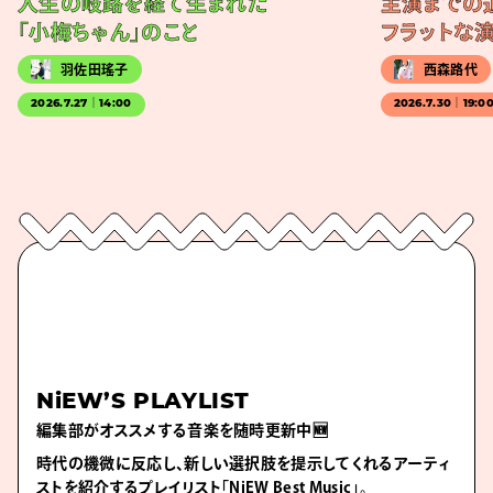
人生の岐路を経て生まれた
主演までの
「小梅ちゃん」のこと
フラットな
羽佐田瑤子
西森路代
2026.7.27｜14:00
2026.7.30｜19:0
NiEW’S PLAYLIST
編集部がオススメする音楽を随時更新中🆕
時代の機微に反応し、新しい選択肢を提示してくれるアーティ
ストを紹介するプレイリスト「NiEW Best Music」。