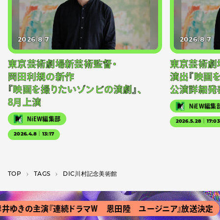
2026.8.7
2026.8.7
東京芸術劇場新芸術監督・
東京芸術劇
岡田利規の新作
演出『映画
『映画を撮りたいゾンビの演劇』、
公演詳細発
8月上演
NiEW編集
NiEW編集部
2026.5.28｜17:0
2026.4.8｜13:17
TOP
T­A­G­S
DIC川村記念美術館
ゆきの主演『連続ドラマＷ 恩田陸 ユージニア』放送決定