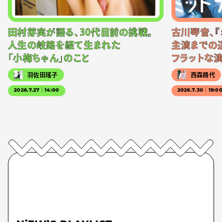
田村芽実が語る、30代目前の挑戦。
古川琴音、『
人生の岐路を経て生まれた
主演までの
「小梅ちゃん」のこと
フラットな
羽佐田瑤子
西森路代
2026.7.27｜14:00
2026.7.30｜19:0