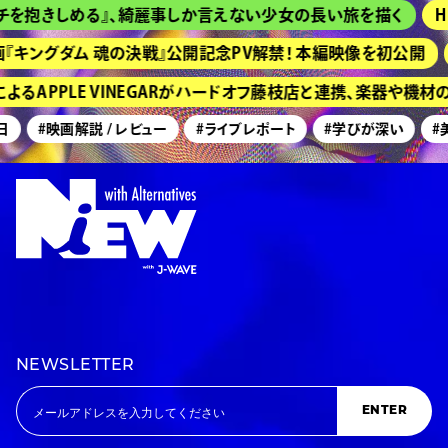
を抱きしめる』、綺麗事しか言えない少女の長い旅を描く
HI
キングダム 魂の決戦』公開記念PV解禁！ 本編映像を初公開
京
るAPPLE VINEGARがハードオフ藤枝店と連携、楽器や機材
#映画解説 / レビュー
#ライブレポート
#学びが深い
#美
NEWSLETTER
ENTER