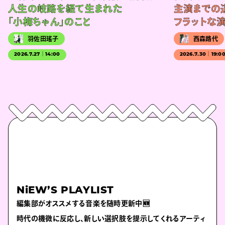
人生の岐路を経て生まれた
主演までの
「小梅ちゃん」のこと
フラットな
羽佐田瑤子
西森路代
2026.7.27｜14:00
2026.7.30｜19:0
NiEW’S PLAYLIST
編集部がオススメする音楽を随時更新中🆕
時代の機微に反応し、新しい選択肢を提示してくれるアーティ