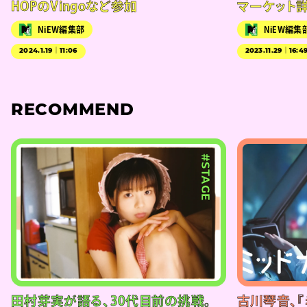
HOPのVingoなど参加
マーケット
NiEW編集部
NiEW編集
2024.1.19｜11:06
2023.11.29｜16:4
RECOMMEND
#STAGE
田村芽実が語る、30代目前の挑戦。
古川琴音、『