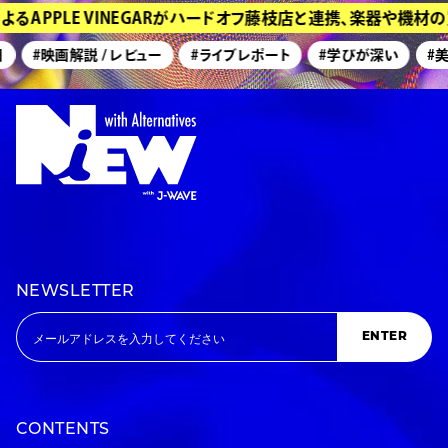
PPLE VINEGARがハードオフ藤枝店と連携、楽器や機材の買
#映画解説 / レビュー
#ライブレポート
#学びが深い
#美術展
NEWSLETTER
ENTER
CONTENTS