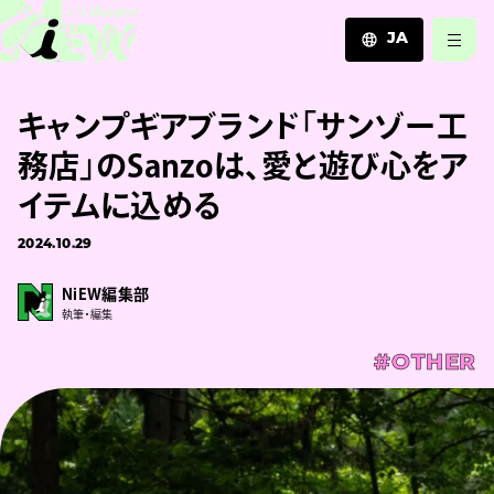
JA
JA
キャンプギアブランド「サンゾー工
EN
ZH
務店」のSanzoは、愛と遊び心をア
イテムに込める
2024.10.29
NiEW編集部
執筆・編集
#OTHER