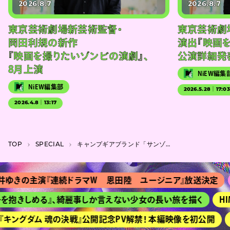
2026.8.7
2026.8.7
東京芸術劇場新芸術監督・
東京芸術劇
岡田利規の新作
演出『映画
『映画を撮りたいゾンビの演劇』、
公演詳細発
8月上演
NiEW編集
NiEW編集部
2026.5.28｜17:0
2026.4.8｜13:17
TOP
SPECIAL
キャンプギアブランド「サンゾー工務店」のSanzoは、愛と遊び心をアイテムに込める
の主演『連続ドラマＷ 恩田陸 ユージニア』放送決定
『Ｔシ
きしめる』、綺麗事しか言えない少女の長い旅を描く
HIMEH
グダム 魂の決戦』公開記念PV解禁！ 本編映像を初公開
京都『