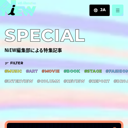
JA
JA
SPECIAL
EN
ZH
NiEW編集部による特集記事
FILTER
#MUSIC
#ART
#MOVIE
#BOOK
#STAGE
#FASHIO
#INTERVIEW
#COLUMN
#REVIEW
#REPORT
#BRO