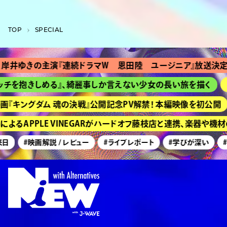
TOP
SPECIAL
岸井ゆきの主演『連続ドラマＷ 恩田陸 ユージニア』放送決定
チを抱きしめる』、綺麗事しか言えない少女の長い旅を描く
H
『キングダム 魂の決戦』公開記念PV解禁！ 本編映像を初公開
よるAPPLE VINEGARがハードオフ藤枝店と連携、楽器や機
日
#映画解説 / レビュー
#ライブレポート
#学びが深い
#