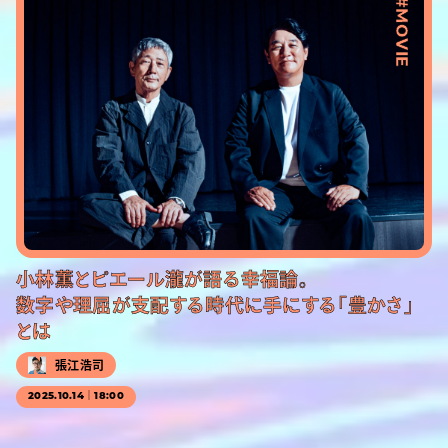
#MOVIE
小林薫とピエール瀧が語る幸福論。
数字や理屈が支配する時代に手にする「豊かさ」
とは
張江浩司
2025.10.14｜18:00