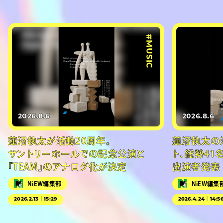
#MUSIC
2026.8.6
2026.8.6
蓮沼執太が活動20周年。
蓮沼執太の
サントリーホールでの記念公演と
ト、総勢41
『TEAM』のアナログ化が決定
出演者発表
NiEW編集部
NiEW編集
2026.2.13｜15:29
2026.4.24｜14:5