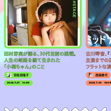
#STAGE
田村芽実が語る、30代目前の挑戦。
古川琴音、『
人生の岐路を経て生まれた
主演までの
「小梅ちゃん」のこと
フラットな
羽佐田瑤子
西森路代
2026.7.27｜14:00
2026.7.30｜19:0