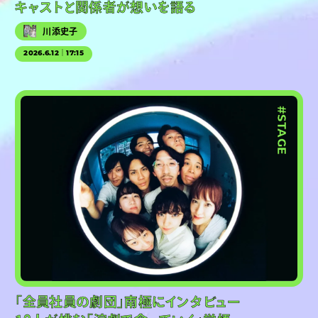
キャストと関係者が想いを語る
川添史子
2026.6.12｜17:15
#PR
#STAGE
「全員社員の劇団」南極にインタビュー