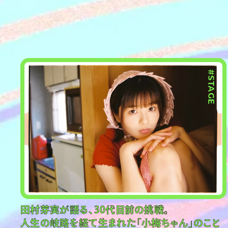
#PR
#STAGE
田村芽実が語る、30代目前の挑戦。
人生の岐路を経て生まれた「小梅ちゃん」のこと