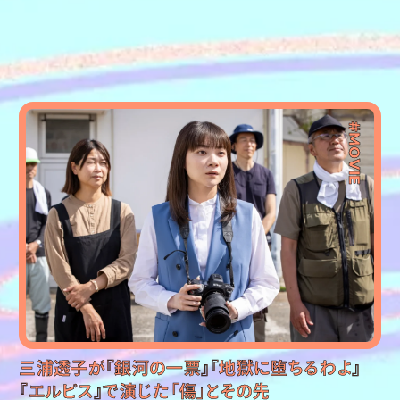
#MOVIE
三浦透子が『銀河の一票』『地獄に堕ちるわよ』
『エルピス』で演じた「傷」とその先