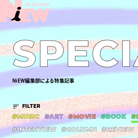
SPECI
NiEW編集部による特集記事
FILTER
#MUSIC
#ART
#MOVIE
#BOOK
#
#INTERVIEW
#COLUMN
#REVIEW