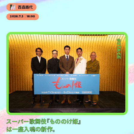
西森路代
2026.7.3｜16:00
#STAGE
スーパー歌舞伎『もののけ姫』
は一座入魂の新作。