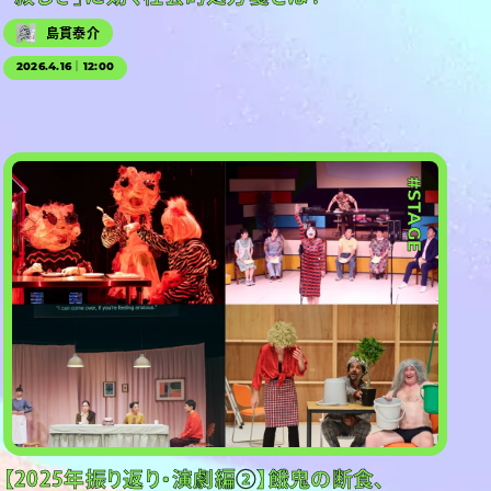
島貫泰介
2026.4.16｜12:00
#STAGE
【2025年振り返り・演劇編②】餓鬼の断食、