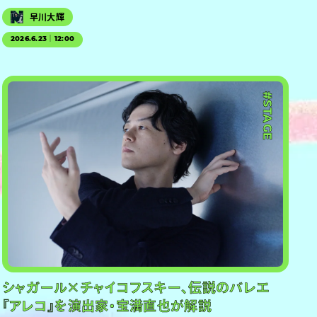
早川大輝
2026.6.23｜12:00
#PR
#STAGE
シャガール×チャイコフスキー、伝説のバレエ
『アレコ』を演出家・宝満直也が解説