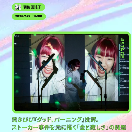
羽佐田瑤子
2026.7.27｜14:00
#STAGE
焚きびび『グッド、バーニング』批評。
ストーカー事件を元に描く「金と寂しさ」の問題