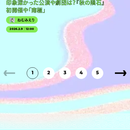
印象深かった公演や劇団は？『秋の隕石』
初開催や「南極」
ねむみえり
2026.2.9｜12:00
1
2
3
4
5