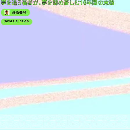
夢を追う若者が、夢を諦め苦しむ10年間の末路
藤原央登
2026.2.5｜12:00