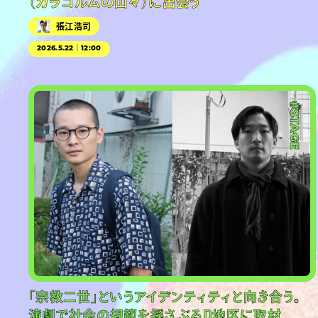
（カラコルムの山々）に出会う
張江浩司
2026.5.22｜12:00
#PR
#STAGE
「宗教二世」というアイデンティティと向き合う。
演劇で社会の規範を揺さぶるD地区に取材