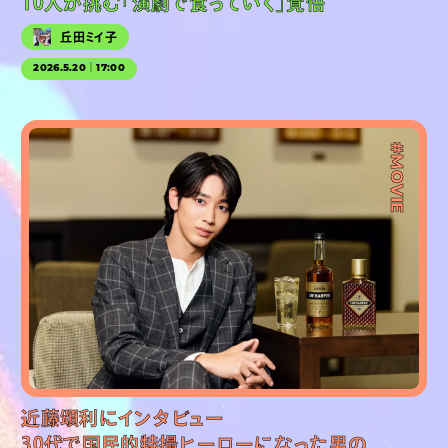
10人が挑む「演劇で食っていく」覚悟
丘田ミイ子
2026.5.20｜17:00
#PR
#MOVIE
近藤頌利にインタビュー
30代で国民的特撮ヒーローになった男の