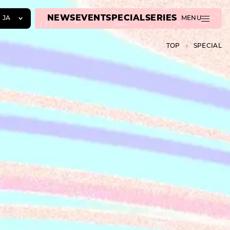
NEWS
EVENT
SPECIAL
SERIES
JA
MENU
JA
TOP
SPECIAL
EN
ZH