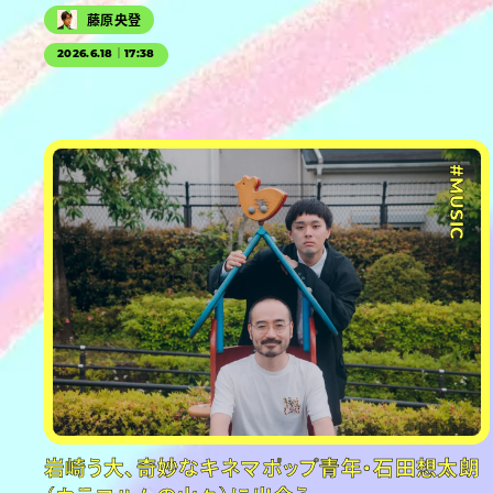
藤原央登
2026.6.18｜17:38
#PR
#MUSIC
岩崎う大、奇妙なキネマポップ青年・石田想太朗