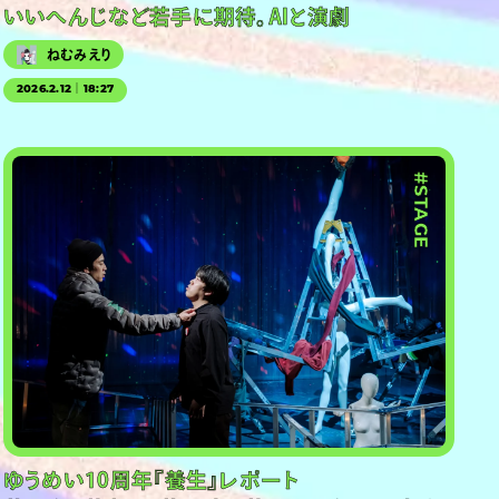
いいへんじなど若手に期待。AIと演劇
ねむみえり
2026.2.12｜18:27
#STAGE
ゆうめい10周年『養生』レポート