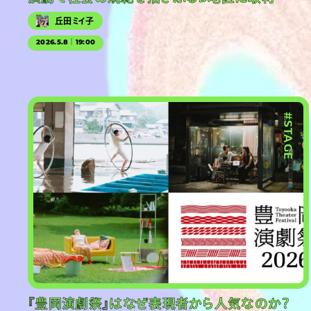
丘田ミイ子
2026.5.8｜19:00
#PR
#STAGE
『豊岡演劇祭』はなぜ表現者から人気なのか？