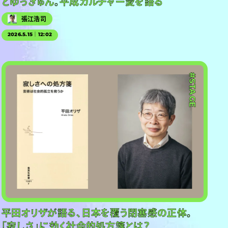
とゆっきゅん。平成カルチャー愛を語る
張江浩司
2026.5.15｜12:02
#STAGE
平田オリザが語る、日本を覆う閉塞感の正体。
「寂しさ」に効く社会的処方箋とは？