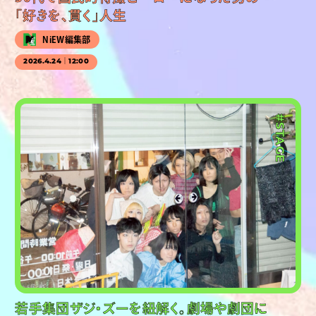
「好きを、貫く」人生
NiEW編集部
2026.4.24｜12:00
#PR
#STAGE
若手集団ザジ・ズーを紐解く。劇場や劇団に