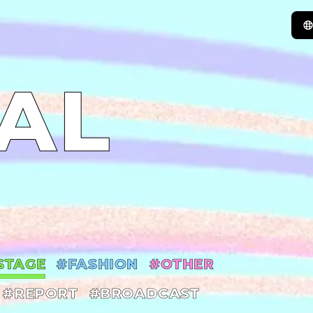
AL
STAGE
#FASHION
#OTHER
#REPORT
#BROADCAST