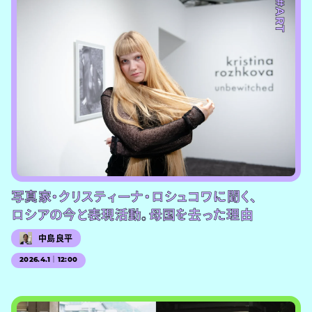
#ART
写真家・クリスティーナ・ロシュコワに聞く、
ロシアの今と表現活動。母国を去った理由
中島良平
2026.4.1｜12:00
#PR