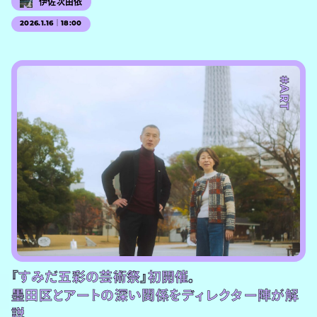
伊佐次由依
2026.1.16｜18:00
#PR
#ART
『すみだ五彩の芸術祭』初開催。
墨田区とアートの深い関係をディレクター陣が解
説