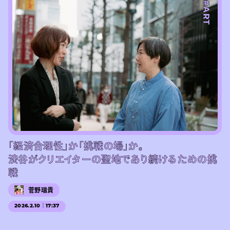
#ART
「経済合理性」か「挑戦の場」か。
渋谷がクリエイターの聖地であり続けるための挑
戦
菅野瑞貴
2026.2.10｜17:37