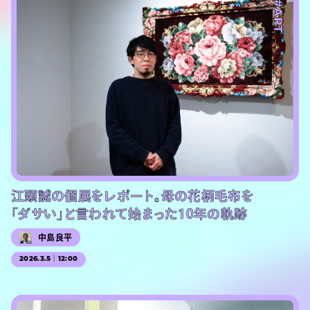
#ART
江頭誠の個展をレポート。母の花柄毛布を
「ダサい」と言われて始まった10年の軌跡
中島良平
2026.3.5｜12:00
#PR