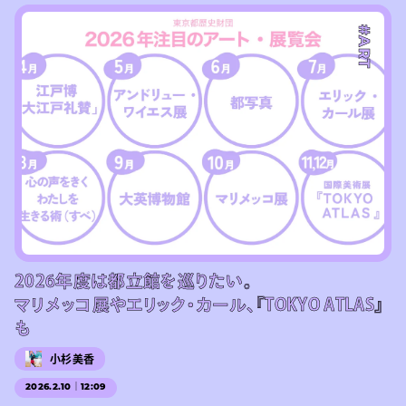
#ART
2026年度は都立館を巡りたい。
マリメッコ展やエリック・カール、『TOKYO ATLAS』
も
小杉美香
2026.2.10｜12:09