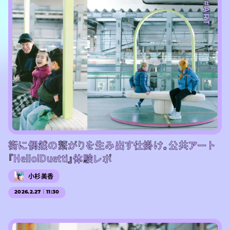
#ART
街に偶然の繋がりを生み出す仕掛け。公共アート
『Hello!Duetti』体験レポ
小杉美香
2026.2.27｜11:30
#PR