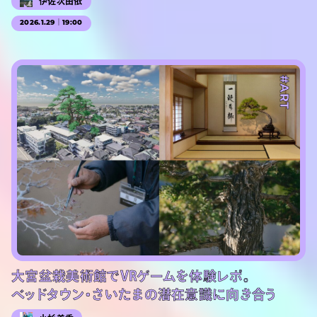
伊佐次由依
2026.1.29｜19:00
#PR
#ART
大宮盆栽美術館でVRゲームを体験レポ。
ベッドタウン・さいたまの潜在意識に向き合う