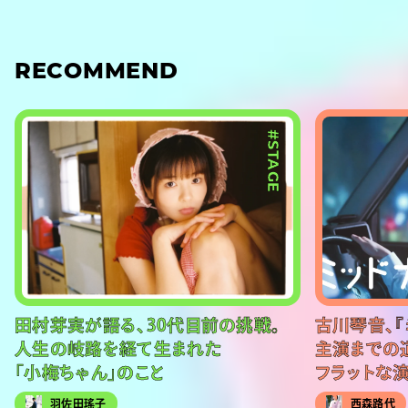
RECOMMEND
#STAGE
田村芽実が語る、30代目前の挑戦。
古川琴音、『
人生の岐路を経て生まれた
主演までの
「小梅ちゃん」のこと
フラットな
羽佐田瑤子
西森路代