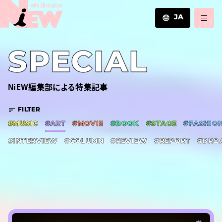
JA
JA
SPECIAL
EN
ZH
NiEW編集部による特集記事
FILTER
#MUSIC
#ART
#MOVIE
#BOOK
#STAGE
#FASHIO
#INTERVIEW
#COLUMN
#REVIEW
#REPORT
#BRO