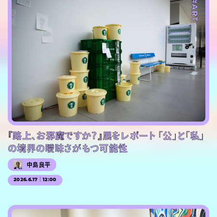
#ART
『路上、お邪魔ですか？』展をレポート 「公」と「私」
の境界の曖昧さがもつ可能性
中島良平
2026.6.17｜12:00