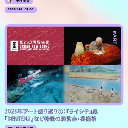
小杉美香
2026.1.20｜12:00
#ART
2025年アート振り返り①：『ライシテ』展
『BENTEN2』など特筆の展覧会・芸術祭