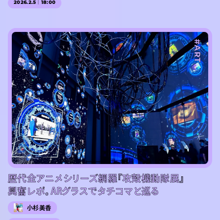
2026.2.5｜18:00
#ART
歴代全アニメシリーズ網羅『攻殻機動隊展』
興奮レポ。ARグラスでタチコマと巡る
小杉美香