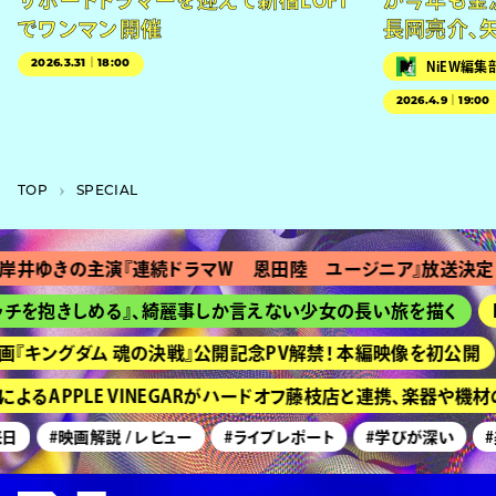
サポートドラマーを迎えて新宿LOFT
が今年も金
でワンマン開催
長岡亮介、
2026.3.31｜18:00
NiEW編集
2026.4.9｜19:00
TOP
SPECIAL
の主演『連続ドラマＷ 恩田陸 ユージニア』放送決定
『Ｔ
きしめる』、綺麗事しか言えない少女の長い旅を描く
HIME
ングダム 魂の決戦』公開記念PV解禁！ 本編映像を初公開
京都
PPLE VINEGARがハードオフ藤枝店と連携、楽器や機材の
#映画解説 / レビュー
#ライブレポート
#学びが深い
#美術展