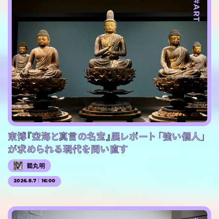
#ART
東博『空海と真言の名宝』展レポート 「強い個人」
が求められる現代を問い直す
鶴丸明
2026.8.7｜16:00