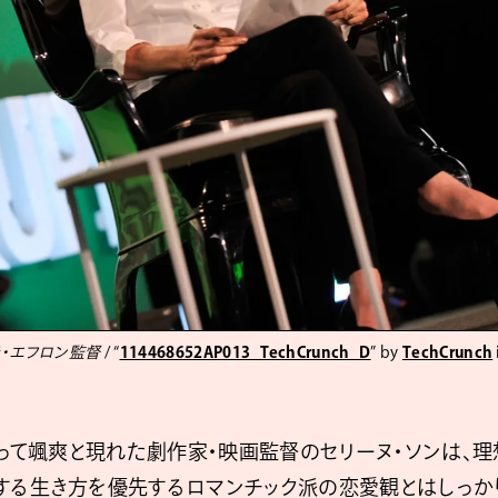
ラ・エフロン監督
/ “
114468652AP013_TechCrunch_D
” by
TechCrunch
となって颯爽と現れた劇作家・映画監督のセリーヌ・ソンは、
する生き方を優先するロマンチック派の恋愛観とはしっか