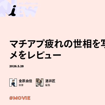
マチアプ疲れの世相を写
メをレビュー
2026.5.28
金原由佳
酒井匠
執筆
編集
#MOVIE