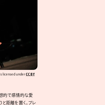
is licensed under
CC BY
理想的で感情的な愛
りと距離を置く。ブレ