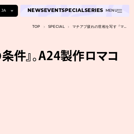
NEWS
EVENT
SPECIAL
SERIES
JA
MENU
JA
TOP
SPECIAL
マチアプ疲れの世相を写す『マテリアリスト 結婚の条件』。A24製作ロマコメをレビュー
EN
ZH
条件』。A24製作ロマコ