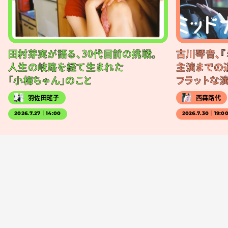
田村芽実が語る、30代目前の挑戦。
古川琴音、『
人生の岐路を経て生まれた
主演までの
「小梅ちゃん」のこと
フラットな
羽佐田瑤子
西森路代
2026.7.27｜14:00
2026.7.30｜19:0