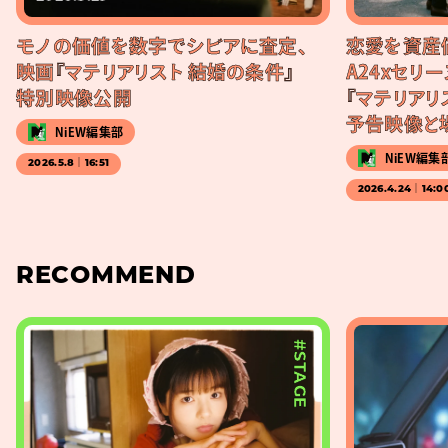
モノの価値を数字でシビアに査定、
恋愛を資産
映画『マテリアリスト 結婚の条件』
A24xセリ
特別映像公開
『マテリアリ
予告映像と
NiEW編集部
NiEW編集
2026.5.8｜16:51
2026.4.24｜14:0
RECOMMEND
#STAGE