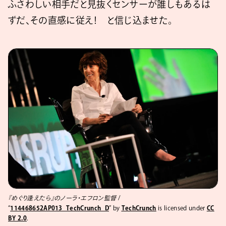
ふさわしい相手だと見抜くセンサーが誰しもあるは
ずだ、その直感に従え！ と信じ込ませた。
『めぐり逢えたら』のノーラ・エフロン監督
/
“
114468652AP013_TechCrunch_D
” by
TechCrunch
is licensed under
CC
BY 2.0
.