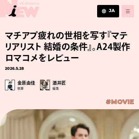
JA
JA
マチアプ疲れの世相を写す『マテ
EN
ZH
リアリスト 結婚の条件』。A24製作
ロマコメをレビュー
2026.5.28
金原由佳
酒井匠
執筆
編集
#MOVIE