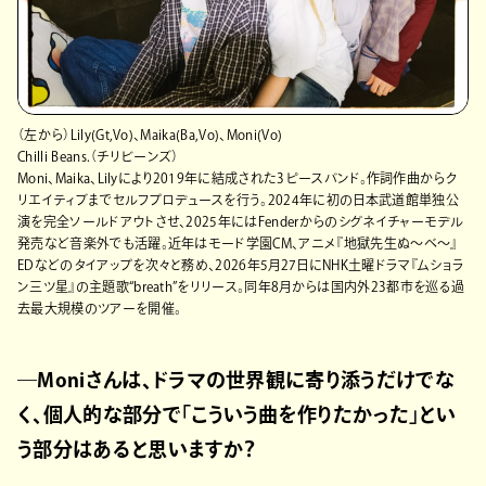
（左から）Lily(Gt,Vo)、Maika(Ba,Vo)、Moni(Vo)
Chilli Beans.（チリビーンズ）
Moni、Maika、Lilyにより2019年に結成された3ピースバンド。作詞作曲からク
リエイティブまでセルフプロデュースを行う。2024年に初の日本武道館単独公
演を完全ソールドアウトさせ、2025年にはFenderからのシグネイチャーモデル
発売など音楽外でも活躍。近年はモード学園CM、アニメ『地獄先生ぬ～べ～』
EDなどのタイアップを次々と務め、2026年5月27日にNHK土曜ドラマ『ムショラ
ン三ツ星』の主題歌“breath”をリリース。同年8月からは国内外23都市を巡る過
去最大規模のツアーを開催。
―Moniさんは、ドラマの世界観に寄り添うだけでな
く、個人的な部分で「こういう曲を作りたかった」とい
う部分はあると思いますか？