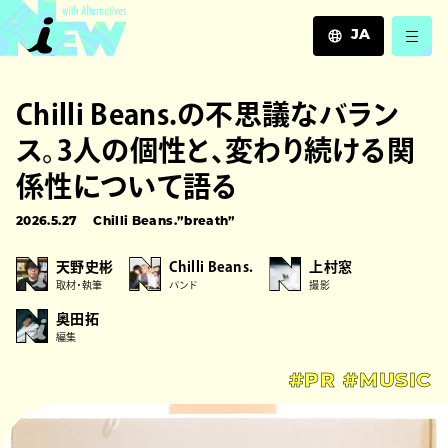
JA
JA
Chilli Beans.の不思議なバラン
EN
ZH
ス。3人の個性と、変わり続ける関
係性について語る
2026.5.27
Chilli Beans.”breath”
天野史彬
Chilli Beans.
上村窓
取材・執筆
バンド
撮影
奥田拓
編集
#PR
#MUSIC