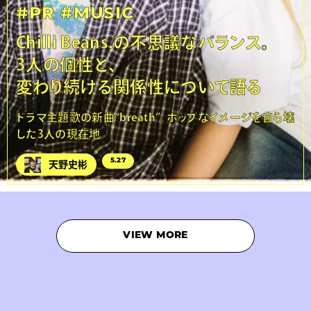
#PR
#MUSIC
Chilli Beans.の不思議なバランス。
3人の個性と、
変わり続ける関係性について語る
ドラマ主題歌の新曲“breath”。ポップなイメージを自ら壊
した3人の現在地
5.27
天野史彬
VIEW MORE