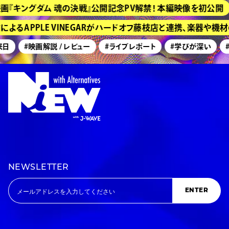
『キングダム 魂の決戦』公開記念PV解禁！ 本編映像を初公開
るAPPLE VINEGARがハードオフ藤枝店と連携、楽器や機
日
#映画解説 / レビュー
#ライブレポート
#学びが深い
#
NEWSLETTER
ENTER