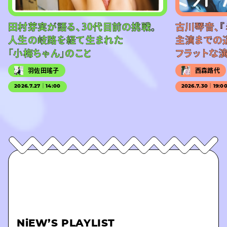
田村芽実が語る、30代目前の挑戦。
古川琴音、『
人生の岐路を経て生まれた
主演までの
「小梅ちゃん」のこと
フラットな
羽佐田瑤子
西森路代
2026.7.27｜14:00
2026.7.30｜19:0
NiEW’S PLAYLIST