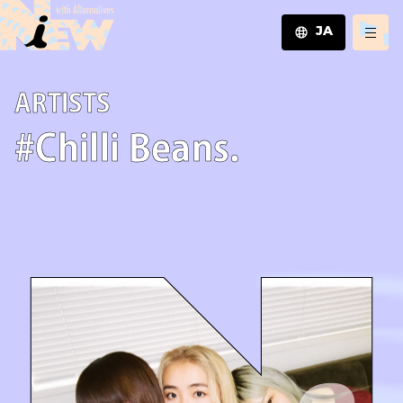
JA
JA
A­R­T­I­S­T­S
EN
ZH
#Chilli Beans.