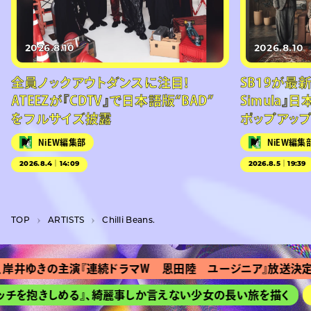
2026.8.10
2026.8.10
全員ノックアウトダンスに注目！
SB19が最新
ATEEZが『CDTV』で日本語版“BAD”
Simula』
をフルサイズ披露
ポップアッ
NiEW編集部
NiEW編集
2026.8.4｜14:09
2026.8.5｜19:39
TOP
A­R­T­I­S­T­S
Chilli Beans.
井ゆきの主演『連続ドラマＷ 恩田陸 ユージニア』放送決定
チを抱きしめる』、綺麗事しか言えない少女の長い旅を描く
H