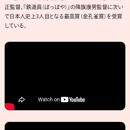
正監督、『鉄道員（ぽっぽや）』の降旗康男監督に次い
で日本人史上3人目となる最高賞（金孔雀賞）を受賞
している。