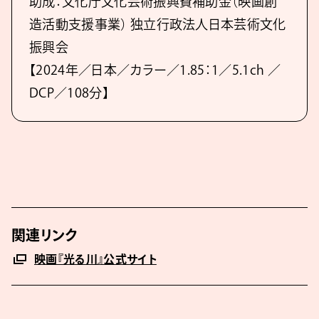
助成：⽂化庁⽂化芸術振興費補助⾦（映画創
造活動⽀援事業） 独⽴⾏政法⼈⽇本芸術⽂化
振興会
【2024年／⽇本／カラー／1.85：1／5.1ch ／
DCP／108分】
関連リンク
映画『光る川』公式サイト