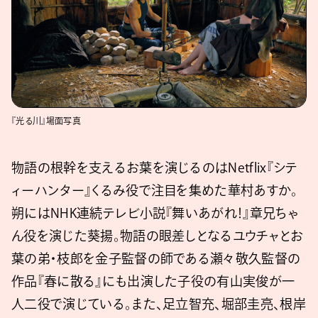
『光る川』場面写真
物語の根幹を支えるお葉を演じるのはNetflix『シテ
ィーハンター』くるみ役で注目を集めた華村あすか。
朔にはNHK連続テレビ小説『舞いあがれ！』章兄ちゃ
ん役を演じた葵揚。物語の眼差しとなるユウチャとお
葉の弟・枝郎を金子監督の師である瀬々敬久監督の
作品『春に散る』にも出演した子役の有山実俊が一
人二役で演じている。また、足立智充、堀部圭亮、根岸