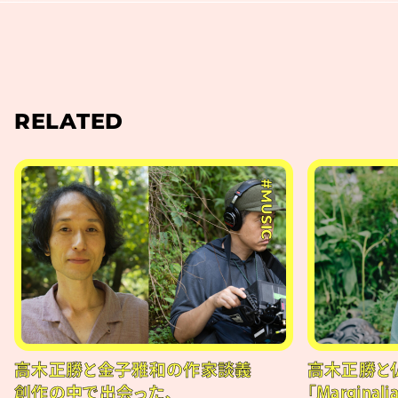
RELATED
#MUSIC
高木正勝と金子雅和の作家談義
高木正勝と
創作の中で出会った、
「Margin