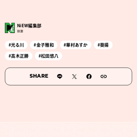
NiEW編集部
執筆
#光る川
#金子雅和
#華村あすか
#葵揚
#高木正勝
#松⽥悠⼋
SHARE