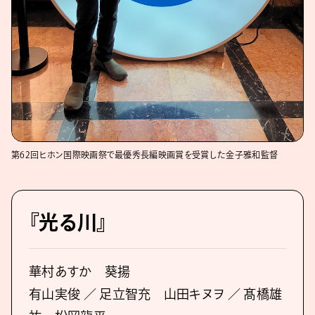
第62回ヒホン国際映画祭で最優秀長編映画賞を受賞した金子雅和監督
『光る川』
華村あすか 葵揚
有⼭実俊 ／ ⾜⽴智充 ⼭⽥キヌヲ ／ 髙橋雄