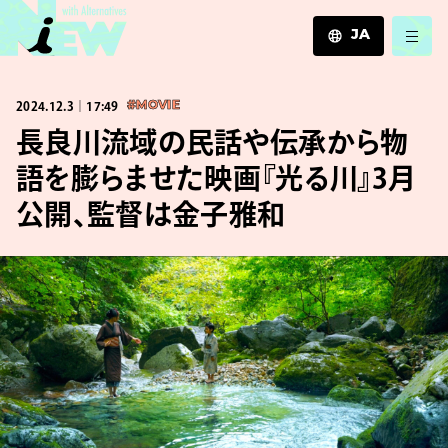
JA
JA
2024.12.3｜17:49
#MOVIE
EN
ZH
長良川流域の民話や伝承から物
語を膨らませた映画『光る川』3月
公開、監督は金子雅和