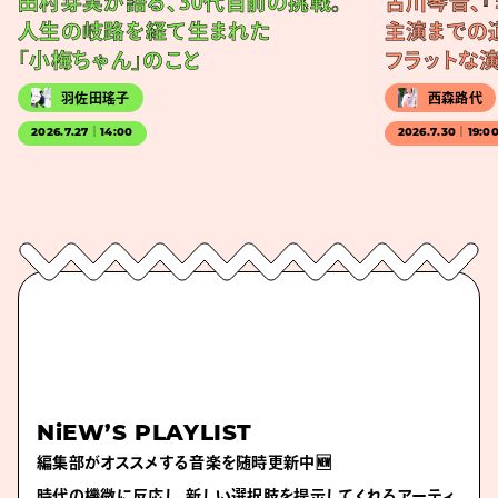
田村芽実が語る、30代目前の挑戦。
古川琴音、『
人生の岐路を経て生まれた
主演までの
「小梅ちゃん」のこと
フラットな
羽佐田瑤子
西森路代
2026.7.27｜14:00
2026.7.30｜19:0
NiEW’S PLAYLIST
編集部がオススメする音楽を随時更新中🆕
時代の機微に反応し、新しい選択肢を提示してくれるアーティ