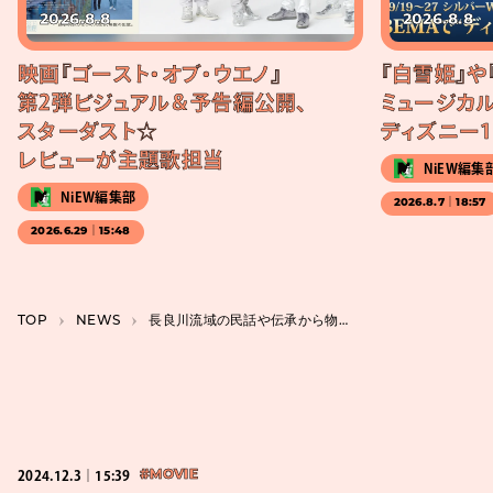
2026.8.8
2026.8.8
映画『ゴースト・オブ・ウエノ』
『白雪姫』や
第2弾ビジュアル＆予告編公開、
ミュージカル
スターダスト☆
ディズニー1
レビューが主題歌担当
NiEW編集
NiEW編集部
2026.8.7｜18:57
2026.6.29｜15:48
TOP
NEWS
長良川流域の民話や伝承から物語を膨らませた映画『光る川』3月公開、監督は金子雅和
2024.12.3｜15:39
#MOVIE