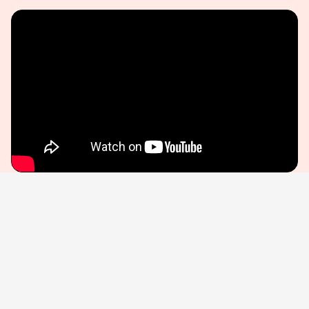
『TATAMI』
2025年2月28日(金)より新宿ピカデリーほか全
国公開