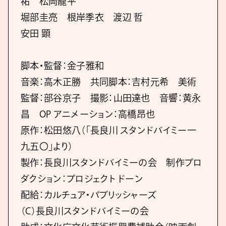
祐 松岡⿓平
堀部圭亮 根岸季⾐ 渡辺 哲
安⽥ 顕
脚本・監督：⾦⼦雅和
⾳楽：⾼⽊正勝 共同脚本：吉村元希 美術
監督：部⾕京⼦ 撮影：⼭⽥達也 ⾳響：⻩永
昌 OP アニメーション：⾼橋昂也
原作：松⽥悠⼋（「⻑良川 スタンドバイミー⼀
九五〇」より）
製作：⻑良川スタンドバイミーの会 制作プロ
ダクション：プロジェクト ドーン
配給：カルチュア・パブリッシャーズ
（C）⻑良川スタンドバイミーの会