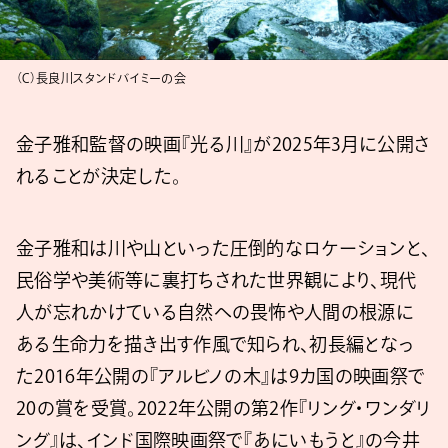
（C）⻑良川スタンドバイミーの会
金子雅和監督の映画『光る川』が2025年3月に公開さ
れることが決定した。
金子雅和は川や山といった圧倒的なロケーションと、
民俗学や美術等に裏打ちされた世界観により、現代
人が忘れかけている自然への畏怖や人間の根源に
ある生命力を描き出す作風で知られ、初長編となっ
た2016年公開の『アルビノの木』は9カ国の映画祭で
20の賞を受賞。2022年公開の第2作『リング・ワンダリ
ング』は、インド国際映画祭で『あにいもうと』の今井