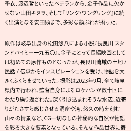
季衣、渡辺哲といったベテランから、金子作品に欠か
せない山田キヌヲ、そして『リング・ワンダリング』に続
く出演となる安田顕まで、多彩な顔ぶれが揃った。
原作は岐阜出身の松田悠八による小説『長良川 スタ
ンドバイミー一九五〇』。金子にとって長編映画として
は初めての原作ものとなったが、長良川流域の土地 /
民話 / 伝承からインスピレーションを受け、物語を大
きくふくらませていった。撮影は2023年9月、全て岐阜
県内で行われ、監督自身によるロケハンが数十回に
わたり繰り返された。深く引き込まれそうな水辺、近寄
りがたさすら感じさせる洞窟や滝、悠久の時を刻む
山々の情景など、CG一切なしの神秘的な自然が物語
を彩る大きな要素となっている。そんな作品世界に寄