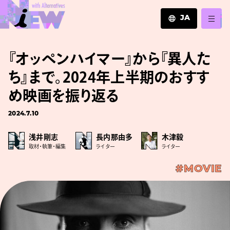
JA
JA
『オッペンハイマー』から『異人た
EN
ZH
ち』まで。2024年上半期のおすす
め映画を振り返る
2024.7.10
浅井剛志
長内那由多
木津毅
取材・執筆・編集
ライター
ライター
#MOVIE