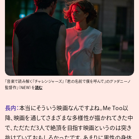
「音楽で読み解く『チャレンジャーズ』 『君の名前で僕を呼んで』のグァダニーノ
監督作」（NiEW）を
読む
長内：
本当にそういう映画なんですよね。Me Too以
降、映画を通してさまざまな多様性が描かれてきた中
で、ただただ3人で絶頂を目指す映画というのは突き
抜けていておもしろかったです。あまりに男性の身体