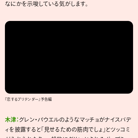
なにかを示唆している気がします。
https://www.youtube.com/watch?
v=XMtxRpyImfU
『恋するプリテンダー』予告編
木津：
グレン・パウエルのようなマッチョがナイスバデ
ィを披露すると「見せるための筋肉でしょ」とツッコミ