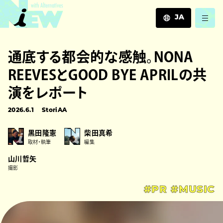
JA
JA
通底する都会的な感触。NONA
EN
ZH
REEVESとGOOD BYE APRILの共
演をレポート
2026.6.1
StoriAA
黒田隆憲
柴田真希
取材・執筆
編集
山川哲矢
撮影
#PR
#MUSIC