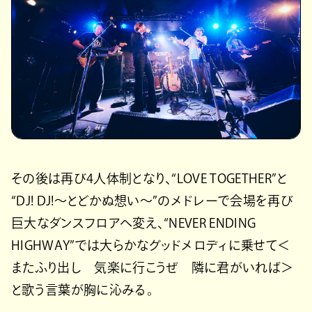
その後は再び4人体制となり、“LOVE TOGETHER”と
“DJ! DJ!～とどかぬ想い～”のメドレーで会場を再び
巨大なダンスフロアへ変え、“NEVER ENDING
HIGHWAY”では大らかなグッドメロディに乗せて＜
またふり出し 気楽に行こうぜ 隣に君がいれば＞
と歌う言葉が胸に沁みる。