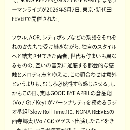
て、NONA REEVESとGOOD BYE APRILによるツ
ーマンライブが2026年5月7日、東京・新代田
FEVERで開催された。
ソウル、AOR、シティポップなどの系譜をそれぞ
れのかたちで受け継ぎながら、独自のスタイル
へと結実させてきた両者。世代も佇まいも異な
るものの、互いの音楽に通底する都会的な感
触とメロディ志向ゆえに、この顔合わせは意外
というよりも、むしろ必然性すら感じさせる。し
かもこの日、実はGOOD BYE APRILの倉品翔
（Vo / Gt / Key）がパーソナリティを務めるラジ
オ番組『Slow Roll Time』に、NONA REEVESの
西寺郷太（Vo / Gt）がゲスト出演したことをき