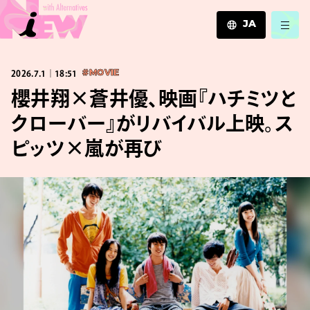
JA
JA
2026.7.1｜18:51
#MOVIE
EN
ZH
櫻井翔×蒼井優、映画『ハチミツと
クローバー』がリバイバル上映。ス
ピッツ×嵐が再び