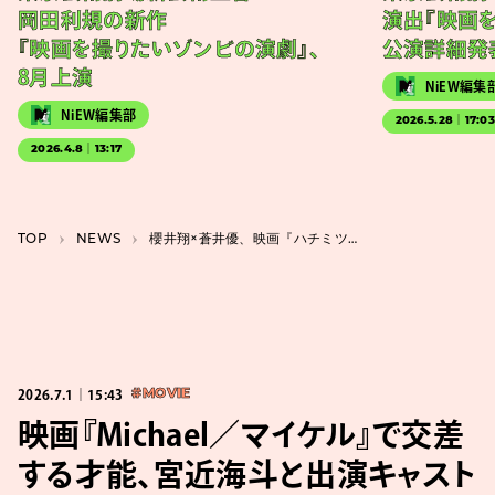
岡田利規の新作
演出『映画
『映画を撮りたいゾンビの演劇』、
公演詳細発
8月上演
NiEW編集
NiEW編集部
2026.5.28｜17:0
2026.4.8｜13:17
TOP
NEWS
櫻井翔×蒼井優、映画『ハチミツとクローバー』がリバイバル上映。スピッツ×嵐が再び
2026.7.1｜15:43
#MOVIE
映画『Michael／マイケル』で交差
する才能、宮近海斗と出演キャスト