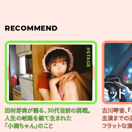
RECOMMEND
#STAGE
田村芽実が語る、30代目前の挑戦。
古川琴音、『
人生の岐路を経て生まれた
主演までの
「小梅ちゃん」のこと
フラットな