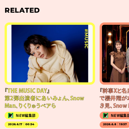
RELATED
#MUSIC
『THE MUSIC DAY』
『幹事Xと名
第2弾出演者にあいみょん、Snow
で櫻井翔が
Man、りくりゅうペアら
き見、Sno
NiEW編集部
NiEW編集
2026.6.17｜00:54
2026.6.8｜19:57