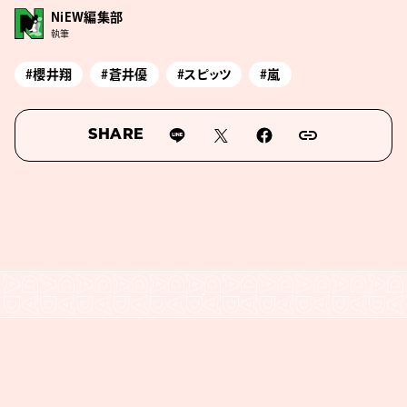
NiEW編集部
執筆
#櫻井翔
#蒼井優
#スピッツ
#嵐
SHARE