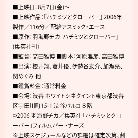
■上映日：8月7日(金)～
■上映作品：『ハチミツとクローバー』 2006年
製作／116分／配給アスミック・エース
■原作：羽海野チカ「ハチミツとクローバー」
(集英社刊）
■監督：高田雅博 ■脚本：河原雅彦、高田雅博
■出演：櫻井翔、蒼井優、伊勢谷友介、加瀬亮、
関めぐみ 他
■鑑賞料金：通常料金
■会場：渋谷 ホワイトシネクイント東京都渋谷
区宇田川町15-1 渋谷パルコ８階
©2006 羽海野チカ／集英社 「ハチミツとクロ
ーバー」フィルムパートナーズ
※上映スケジュールなどの詳細は確定次第、劇