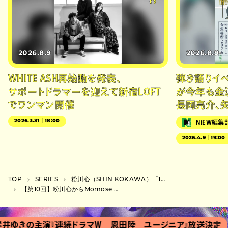
2026.8.9
2026.8.9
WHITE ASH再始動を発表、
弾き語りイベン
サポートドラマーを迎えて新宿LOFT
が今年も金
でワンマン開催
長岡亮介、
2026.3.31｜18:00
NiEW編集
2026.4.9｜19:00
TOP
SERIES
粉川心（SHIN KOKAWA）「13artists×3works」
【第10回】粉川心からMomose Yasunagaへの手紙
きの主演『連続ドラマＷ 恩田陸 ユージニア』放送決定
『