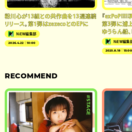
2025.11.9
粉川心が13組との共作曲を13週連続
『exPoP!!!!
リリース。第1弾はzezecoとのEPに
第3弾に浦上
ゆうらん船、D
NiEW編集部
NiEW編集
2026.4.22｜10:00
2025.8.18｜15:0
RECOMMEND
#STAGE