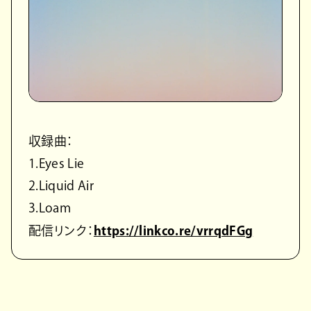
収録曲：
1.Eyes Lie
2.Liquid Air
3.Loam
配信リンク：
https://linkco.re/vrrqdFGg