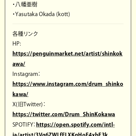
・八幡亜樹
・Yasutaka Okada (kott)
各種リンク
HP:
https://penguinmarket.net/artist/shinkok
awa/
Instagram：
https://www.instagram.com/drum_shinko
kawa/
X(旧Twitter)：
https://twitter.com/Drum_ShinKokawa
SPOTIFY：
https://open.spotify.com/intl-
ja/artist/3Vg6ZWLfFLXKgHoE4xbE3k