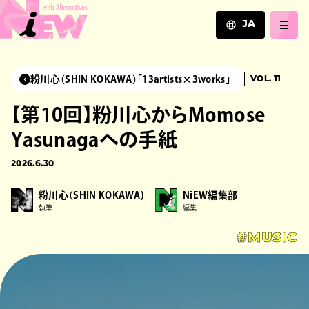
JA
JA
EN
粉川心（SHIN KOKAWA）「13artists×3works」
VOL. 11
ZH
【第10回】粉川心からMomose
Yasunagaへの手紙
2026.6.30
粉川心（SHIN KOKAWA)
NiEW編集部
執筆
編集
#MUSIC