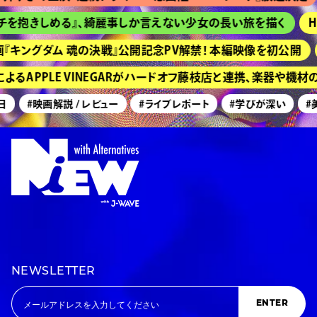
抱きしめる』、綺麗事しか言えない少女の長い旅を描く
HIM
ングダム 魂の決戦』公開記念PV解禁！ 本編映像を初公開
京都
APPLE VINEGARがハードオフ藤枝店と連携、楽器や機材の
#映画解説 / レビュー
#ライブレポート
#学びが深い
#美術
NEWSLETTER
ENTER