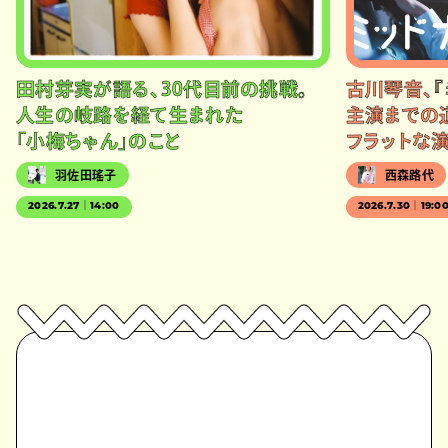
田村芽実が語る、30代目前の挑戦。
古川琴音、『
人生の岐路を経て生まれた
主演までの
「小梅ちゃん」のこと
フラットな
羽佐田瑤子
西森路代
2026.7.27｜14:00
2026.7.30｜19:0