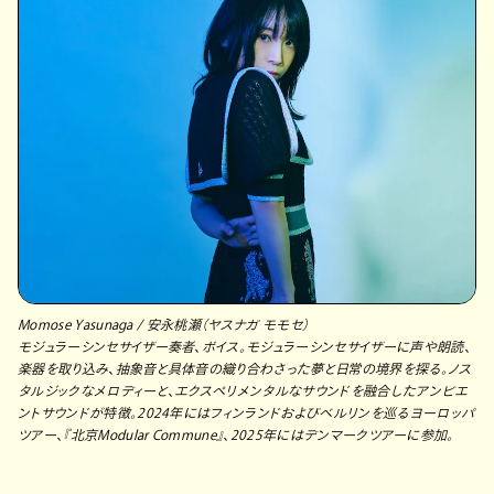
Momose Yasunaga /
安永桃瀬
（ヤスナガ モモセ）
モジュラーシンセサイザー奏者、ボイス。モジュラーシンセサイザーに声や朗読、
楽器を取り込み、抽象音と具体音の織り合わさった夢と日常の境界を探る。ノス
タルジックなメロディーと、エクスペリメンタルなサウンドを融合したアンビエ
ントサウンドが特徴。2024年にはフィンランドおよびベルリンを巡るヨーロッパ
ツアー、『北京Modular Commune』、2025年にはデンマークツアーに参加。